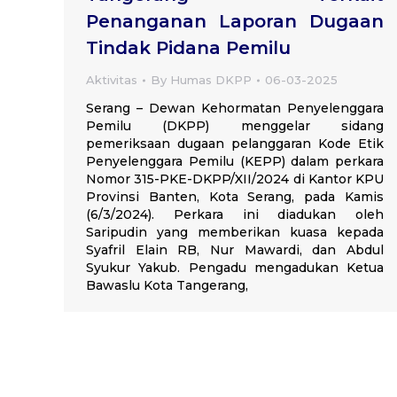
Penanganan Laporan Dugaan
Tindak Pidana Pemilu
Aktivitas
By
Humas DKPP
06-03-2025
Serang – Dewan Kehormatan Penyelenggara
Pemilu (DKPP) menggelar sidang
pemeriksaan dugaan pelanggaran Kode Etik
Penyelenggara Pemilu (KEPP) dalam perkara
Nomor 315-PKE-DKPP/XII/2024 di Kantor KPU
Provinsi Banten, Kota Serang, pada Kamis
(6/3/2024). Perkara ini diadukan oleh
Saripudin yang memberikan kuasa kepada
Syafril Elain RB, Nur Mawardi, dan Abdul
Syukur Yakub. Pengadu mengadukan Ketua
Bawaslu Kota Tangerang,