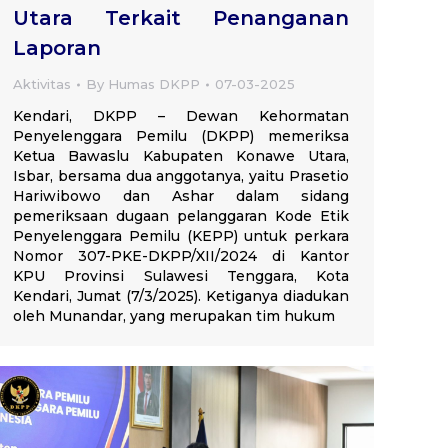
Utara Terkait Penanganan
Laporan
Aktivitas
By
Humas DKPP
07-03-2025
Kendari, DKPP – Dewan Kehormatan
Penyelenggara Pemilu (DKPP) memeriksa
Ketua Bawaslu Kabupaten Konawe Utara,
Isbar, bersama dua anggotanya, yaitu Prasetio
Hariwibowo dan Ashar dalam sidang
pemeriksaan dugaan pelanggaran Kode Etik
Penyelenggara Pemilu (KEPP) untuk perkara
Nomor 307-PKE-DKPP/XII/2024 di Kantor
KPU Provinsi Sulawesi Tenggara, Kota
Kendari, Jumat (7/3/2025). Ketiganya diadukan
oleh Munandar, yang merupakan tim hukum