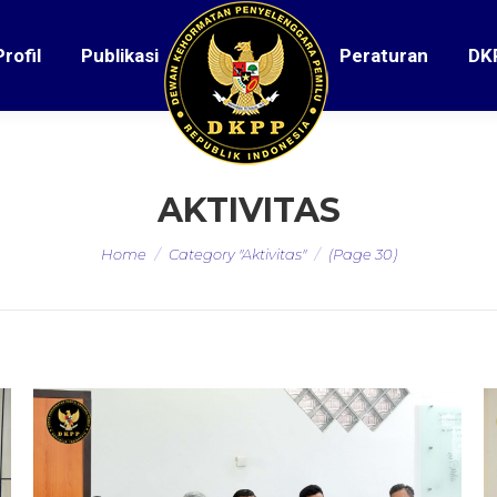
Profil
Publikasi
Peraturan
DK
AKTIVITAS
You are here:
Home
Category "Aktivitas"
(Page 30)