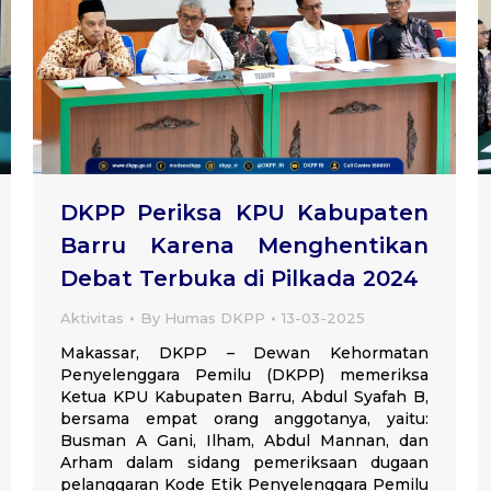
DKPP Periksa KPU Kabupaten
Barru Karena Menghentikan
Debat Terbuka di Pilkada 2024
Aktivitas
By
Humas DKPP
13-03-2025
Makassar, DKPP – Dewan Kehormatan
Penyelenggara Pemilu (DKPP) memeriksa
Ketua KPU Kabupaten Barru, Abdul Syafah B,
bersama empat orang anggotanya, yaitu:
Busman A Gani, Ilham, Abdul Mannan, dan
Arham dalam sidang pemeriksaan dugaan
pelanggaran Kode Etik Penyelenggara Pemilu