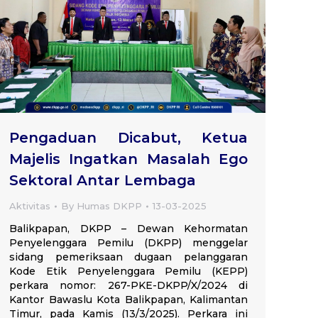
Pengaduan Dicabut, Ketua
Majelis Ingatkan Masalah Ego
Sektoral Antar Lembaga
Aktivitas
By
Humas DKPP
13-03-2025
Balikpapan, DKPP – Dewan Kehormatan
Penyelenggara Pemilu (DKPP) menggelar
sidang pemeriksaan dugaan pelanggaran
Kode Etik Penyelenggara Pemilu (KEPP)
perkara nomor: 267-PKE-DKPP/X/2024 di
Kantor Bawaslu Kota Balikpapan, Kalimantan
Timur, pada Kamis (13/3/2025). Perkara ini