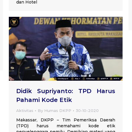
dan Hotel
Didik Supriyanto: TPD Harus
Pahami Kode Etik
Aktivitas
By
Humas DKPP
30-10-2020
Makassar, DKPP – Tim Pemeriksa Daerah
(TPD) harus memahami kode etik
penyelenggara pemilu. Demikian materi yang