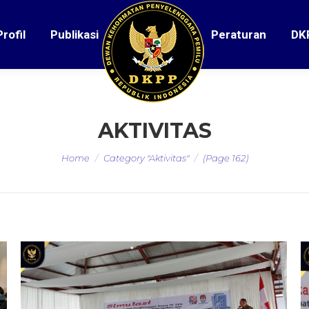
Profil
Publikasi
Peraturan
DK
AKTIVITAS
You are here:
Home
Category "Aktivitas"
(Page 162)