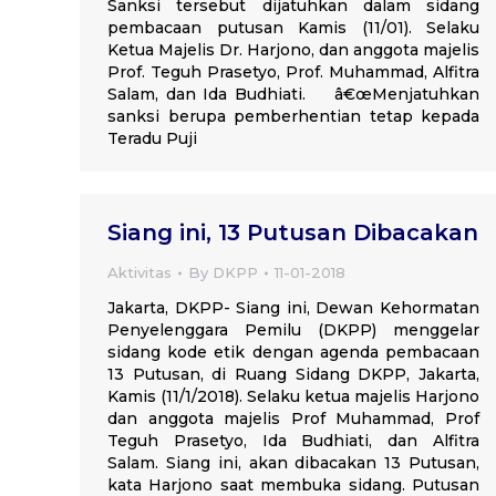
Sanksi tersebut dijatuhkan dalam sidang
pembacaan putusan Kamis (11/01). Selaku
Ketua Majelis Dr. Harjono, dan anggota majelis
Prof. Teguh Prasetyo, Prof. Muhammad, Alfitra
Salam, dan Ida Budhiati. â€œMenjatuhkan
sanksi berupa pemberhentian tetap kepada
Teradu Puji
Siang ini, 13 Putusan Dibacakan
Aktivitas
By
DKPP
11-01-2018
Jakarta, DKPP- Siang ini, Dewan Kehormatan
Penyelenggara Pemilu (DKPP) menggelar
sidang kode etik dengan agenda pembacaan
13 Putusan, di Ruang Sidang DKPP, Jakarta,
Kamis (11/1/2018). Selaku ketua majelis Harjono
dan anggota majelis Prof Muhammad, Prof
Teguh Prasetyo, Ida Budhiati, dan Alfitra
Salam. Siang ini, akan dibacakan 13 Putusan,
kata Harjono saat membuka sidang. Putusan