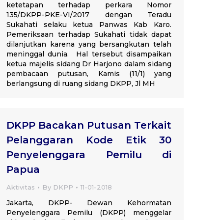
ketetapan terhadap perkara Nomor
135/DKPP-PKE-VI/2017 dengan Teradu
Sukahati selaku ketua Panwas Kab Karo.
Pemeriksaan terhadap Sukahati tidak dapat
dilanjutkan karena yang bersangkutan telah
meninggal dunia. Hal tersebut disampaikan
ketua majelis sidang Dr Harjono dalam sidang
pembacaan putusan, Kamis (11/1) yang
berlangsung di ruang sidang DKPP, Jl MH
DKPP Bacakan Putusan Terkait
Pelanggaran Kode Etik 30
Penyelenggara Pemilu di
Papua
Aktivitas
By
DKPP
11-01-2018
Jakarta, DKPP- Dewan Kehormatan
Penyelenggara Pemilu (DKPP) menggelar