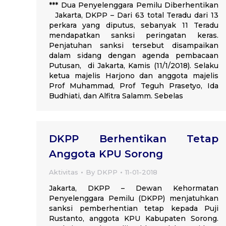
*** Dua Penyelenggara Pemilu Diberhentikan
Jakarta, DKPP – Dari 63 total Teradu dari 13
perkara yang diputus, sebanyak 11 Teradu
mendapatkan sanksi peringatan keras.
Penjatuhan sanksi tersebut disampaikan
dalam sidang dengan agenda pembacaan
Putusan, di Jakarta, Kamis (11/1/2018). Selaku
ketua majelis Harjono dan anggota majelis
Prof Muhammad, Prof Teguh Prasetyo, Ida
Budhiati, dan Alfitra Salamm. Sebelas
DKPP Berhentikan Tetap
Anggota KPU Sorong
Aktivitas
By
DKPP
11-01-2018
Jakarta, DKPP – Dewan Kehormatan
Penyelenggara Pemilu (DKPP) menjatuhkan
sanksi pemberhentian tetap kepada Puji
Rustanto, anggota KPU Kabupaten Sorong.