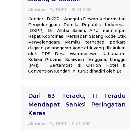
Aktivitas
By
DKPP
15-01-2018
Kendari, DKPP – Anggota Dewan Kehormatan
Penyelenggara Pemilu Republik Indonesia
(DKPP), Dr. Alfitra Salam, APU, memimpin
Rapat Koordinasi Persiapan Sidang Kode Etik
Penyelenggara Pemilu terhadap perkara
dugaan pelanggaran kode etik yang dilakukan
oleh PPS Desa Watumolewe, Kabupaten
Kolaka Provinsi Sulawesi Tenggara, Minggu
(14/1). Bertempat di Clarion Hotel &
Convention Kendari ini turut dihadiri oleh La
Dari 63 Teradu, 11 Teradu
Mendapat Sanksi Peringatan
Keras
Aktivitas
By
DKPP
11-01-2018