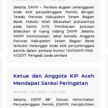
Jakarta, DKPP – Perkara dugaan pelanggaran
kode etik penyelenggara Pemilu dengan
Teradu Panwas Kabupaten Seram Bagian
Barat, Maluku telah dibacakan putusannya
pada Kamis (11/1). Pembacaan putusan
dilakukan di ruang sidang DKPP, Jakarta.
DKPP memutuskan, Jabal Samallo Anggota
Panwas Kabupaten Seram Bagian Barat
terbukti melanggar kode etik penyelenggara
pemilu dalam perkara Nomor 130/DKPP-PKE-
VI/2017. Pengadu pada perkara
Ketua dan Anggota KIP Aceh
Mendapat Sanksi Peringatan
Aktivitas
By
DKPP
11-01-2018
Jakarta, DKPP â€“ Dewan Kehormatan
Penyelenggara Pemilu (DKPP) menjatuhkan