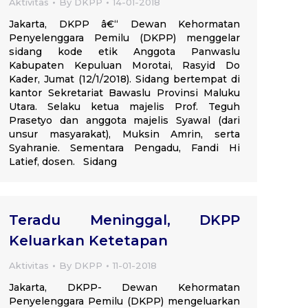
Aktivitas
By
DKPP
14-01-2018
Jakarta, DKPP â€“ Dewan Kehormatan
Penyelenggara Pemilu (DKPP) menggelar
sidang kode etik Anggota Panwaslu
Kabupaten Kepuluan Morotai, Rasyid Do
Kader, Jumat (12/1/2018). Sidang bertempat di
kantor Sekretariat Bawaslu Provinsi Maluku
Utara. Selaku ketua majelis Prof. Teguh
Prasetyo dan anggota majelis Syawal (dari
unsur masyarakat), Muksin Amrin, serta
Syahranie. Sementara Pengadu, Fandi Hi
Latief, dosen. Sidang
Teradu Meninggal, DKPP
Keluarkan Ketetapan
Aktivitas
By
DKPP
11-01-2018
Jakarta, DKPP- Dewan Kehormatan
Penyelenggara Pemilu (DKPP) mengeluarkan