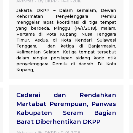
Aktivitas
By
DKPP
14-01-2018
Jakarta, DKPP – Dalam semalam, Dewan
Kehormatan Penyelenggara Pemilu
menggelar rapat koordinasi di tiga tempat
yang berbeda, Minggu (14/1/2018), malam.
Pertama di Kota Kupang, Nusa Tenggara
Timur. Kedua, di Kota Kendari, Sulawesi
Tenggara, dan ketiga di Banjarmasin,
Kalimantan Selatan. Ketiga tempat tersebut
dalam rangka persiapan sidang kode etik
penyelenggara Pemilu di daerah. Di Kota
Kupang,
Cederai dan Rendahkan
Martabat Perempuan, Panwas
Kabupaten Seram Bagian
Barat Diberhentikan DKPP
Aktivitas
By
DKPP
11-01-2018