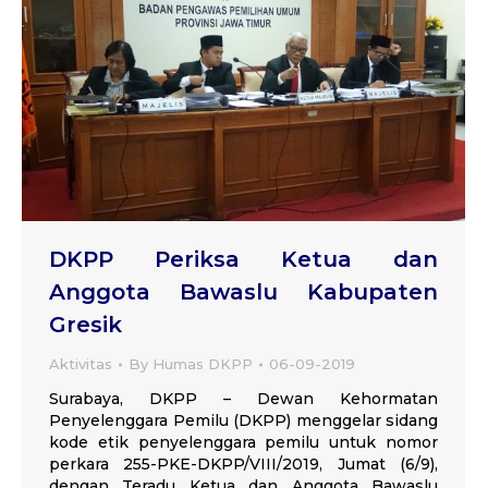
DKPP Periksa Ketua dan
Anggota Bawaslu Kabupaten
Gresik
Aktivitas
By
Humas DKPP
06-09-2019
Surabaya, DKPP – Dewan Kehormatan
Penyelenggara Pemilu (DKPP) menggelar sidang
kode etik penyelenggara pemilu untuk nomor
perkara 255-PKE-DKPP/VIII/2019, Jumat (6/9),
dengan Teradu Ketua dan Anggota Bawaslu