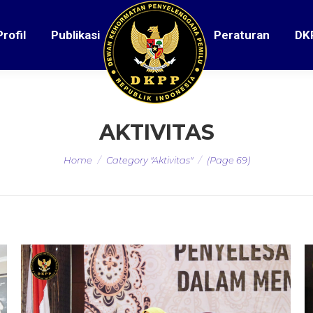
Profil
Publikasi
Peraturan
DK
AKTIVITAS
You are here:
Home
Category "Aktivitas"
(Page 69)