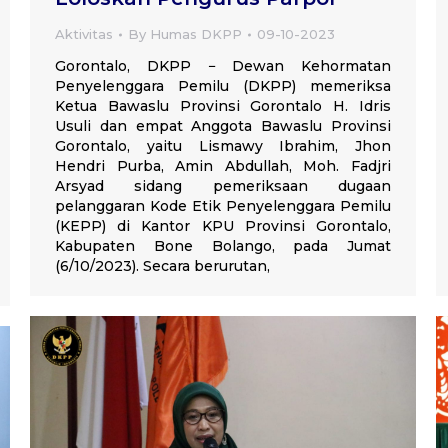
Aktivitas
By
Humas DKPP
09-10-2023
Gorontalo, DKPP − Dewan Kehormatan
Penyelenggara Pemilu (DKPP) memeriksa
Ketua Bawaslu Provinsi Gorontalo H. Idris
Usuli dan empat Anggota Bawaslu Provinsi
Gorontalo, yaitu Lismawy Ibrahim, Jhon
Hendri Purba, Amin Abdullah, Moh. Fadjri
Arsyad sidang pemeriksaan dugaan
pelanggaran Kode Etik Penyelenggara Pemilu
(KEPP) di Kantor KPU Provinsi Gorontalo,
Kabupaten Bone Bolango, pada Jumat
(6/10/2023). Secara berurutan,