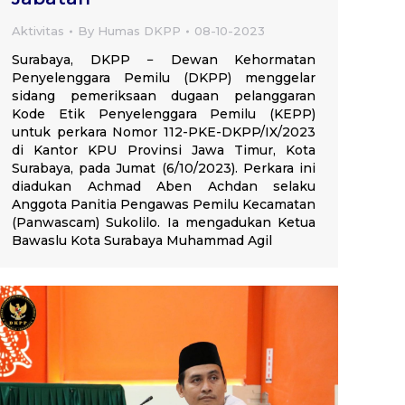
Aktivitas
By
Humas DKPP
08-10-2023
Surabaya, DKPP − Dewan Kehormatan
Penyelenggara Pemilu (DKPP) menggelar
sidang pemeriksaan dugaan pelanggaran
Kode Etik Penyelenggara Pemilu (KEPP)
untuk perkara Nomor 112-PKE-DKPP/IX/2023
di Kantor KPU Provinsi Jawa Timur, Kota
Surabaya, pada Jumat (6/10/2023). Perkara ini
diadukan Achmad Aben Achdan selaku
Anggota Panitia Pengawas Pemilu Kecamatan
(Panwascam) Sukolilo. Ia mengadukan Ketua
Bawaslu Kota Surabaya Muhammad Agil