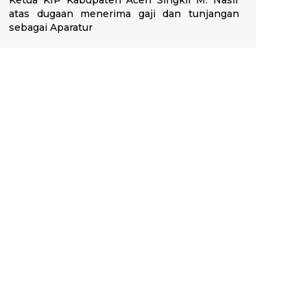
Ketua KIP Kabupaten Aceh Singkil M. Nasir
atas dugaan menerima gaji dan tunjangan
sebagai Aparatur