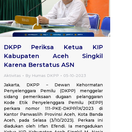
DKPP Periksa Ketua KIP
Kabupaten Aceh Singkil
Karena Berstatus ASN
Aktivitas
By
Humas DKPP
05-10-2023
Jakarta, DKPP − Dewan Kehormatan
Penyelenggara Pemilu (DKPP) menggelar
sidang pemeriksaan dugaan pelanggaran
Kode Etik Penyelenggara Pemilu (KEPP)
perkara nomor 111-PKE-DKPP/IX/2023 di
Kantor Panwaslih Provinsi Aceh, Kota Banda
Aceh, pada Selasa (3/10/2023). Perkara ini
diadukan oleh Irfan Efendi. Ia mengadukan