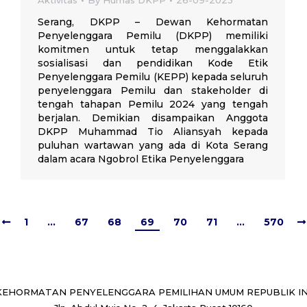
Aktivitas
By
Humas DKPP
26-09-2023
Serang, DKPP – Dewan Kehormatan
Penyelenggara Pemilu (DKPP) memiliki
komitmen untuk tetap menggalakkan
sosialisasi dan pendidikan Kode Etik
Penyelenggara Pemilu (KEPP) kepada seluruh
penyelenggara Pemilu dan stakeholder di
tengah tahapan Pemilu 2024 yang tengah
berjalan. Demikian disampaikan Anggota
DKPP Muhammad Tio Aliansyah kepada
puluhan wartawan yang ada di Kota Serang
dalam acara Ngobrol Etika Penyelenggara
1
…
67
68
69
70
71
…
570
EHORMATAN PENYELENGGARA PEMILIHAN UMUM REPUBLIK I