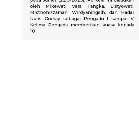
pada Jumat (22/9/2023). Perkara ini diadukan
oleh Mikewati Vera Tangka, Listyowati,
Misthohizzaman, Wirdyaningsih, dan Hadar
Nafis Gumay sebagai Pengadu I sampai V.
Kelima Pengadu memberikan kuasa kepada
10