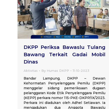
DKPP Periksa Bawaslu Tulang
Bawang Terkait Gadai Mobil
Dinas
Aktivitas
By
Humas DKPP
11-10-2023
Bandar Lampung, DKPP – Dewan
Kehormatan Penyelenggara Pemilu (DKPP)
menggelar sidang pemeriksaan dugaan
pelanggaran Kode Etik Penyelenggara Pemilu
(KEPP) perkara nomor 115-PKE-DKPP/IX/2023.
Perkara ini diadukan oleh Adhel Setiawan. Ia
mengadukan dua Anggota Bawaslu