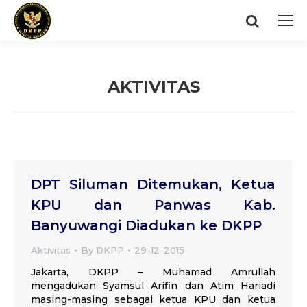
Search:
AKTIVITAS
You are here:
DPT Siluman Ditemukan, Ketua
KPU dan Panwas Kab.
Banyuwangi Diadukan ke DKPP
Aktivitas
By
DKPP
29-12-2015
Jakarta, DKPP – Muhamad Amrullah
mengadukan Syamsul Arifin dan Atim Hariadi
masing-masing sebagai ketua KPU dan ketua