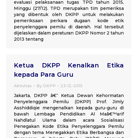
evaluasi pelaksanaan tugas TPD tahun 2015,
Minggu (27/12). TPD merupakan tim pemeriksa
yang dibentuk oleh DKPP untuk melakukan
pemeriksaan perkara dugaan kode etik
penyelenggara pemilu di daerah. Hal tersebut
dijelaskan dalam peraturan DKPP Nomor 2 tahun
2013 tentang
Ketua DKPP Kenalkan Etika
kepada Para Guru
Aktivitas
By
DKPP
23-12-2015
Jakarta, DKPP â€“ Ketua Dewan Kehormatan
Penyelenggara Pemilu (DKPP) Prof. Jimly
Asshiddiqie mengenalkan kepada guru-guru di
bawah Lembaga Pendidikan Al Maâ€™arif
Nahdlatul Ulama dalam acara Sosialisasi
Penegakan Kode Etika Penyelenggara Pemilu
dengan tema Menegakkan Etika Berbangsa dan