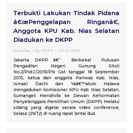
Terbukti Lakukan Tindak Pidana
â€œPenggelapan Ringanâ€,
Anggota KPU Kab. Nias Selatan
Diadukan ke DKPP
Aktivitas
By
DKPP
29-12-2015
Jakarta, DKPP â€“ Berbekal Putusan
Pengadilan Negeri Gunung Sitoli
No.2/Pid.C/2015/PN Gst tanggal 18 September
2015, ketua dan anggota Panwas Kab. Nias,
Ismael Dachi dan Yaâ€™atulo Halawa
mengadukan komisioner KPU Kab. Nias Selatan,
Sumangeli Mendrofa ke Dewan Kehormatan
Penyelenggara Pemilihan Umum (DKPP). Melalui
sidang yang digelar secara video conference,
Selasa (29/12) di ruang rapat lantai dua