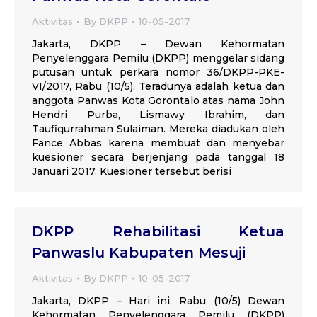
Aktivitas
By
DKPP
10-05-2017
Jakarta, DKPP – Dewan Kehormatan
Penyelenggara Pemilu (DKPP) menggelar sidang
putusan untuk perkara nomor 36/DKPP-PKE-
VI/2017, Rabu (10/5). Teradunya adalah ketua dan
anggota Panwas Kota Gorontalo atas nama John
Hendri Purba, Lismawy Ibrahim, dan
Taufiqurrahman Sulaiman. Mereka diadukan oleh
Fance Abbas karena membuat dan menyebar
kuesioner secara berjenjang pada tanggal 18
Januari 2017. Kuesioner tersebut berisi
DKPP Rehabilitasi Ketua
Panwaslu Kabupaten Mesuji
Aktivitas
By
DKPP
10-05-2017
Jakarta, DKPP – Hari ini, Rabu (10/5) Dewan
Kehormatan Penyelenggara Pemilu (DKPP)