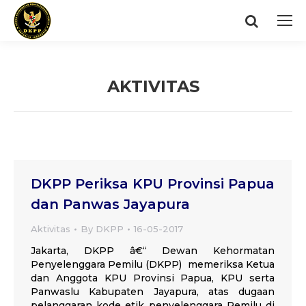
Search:
AKTIVITAS
You are here:
DKPP Periksa KPU Provinsi Papua
dan Panwas Jayapura
Aktivitas
By
DKPP
16-05-2017
Jakarta, DKPP â€“ Dewan Kehormatan
Penyelenggara Pemilu (DKPP) memeriksa Ketua
dan Anggota KPU Provinsi Papua, KPU serta
Panwaslu Kabupaten Jayapura, atas dugaan
pelanggaran kode etik penyelenggara Pemilu di