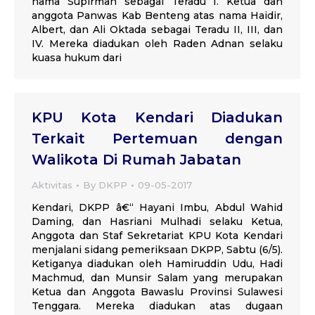
nama Supirman sebagai Teradu I. Ketua dan
anggota Panwas Kab Benteng atas nama Haidir,
Albert, dan Ali Oktada sebagai Teradu II, III, dan
IV. Mereka diadukan oleh Raden Adnan selaku
kuasa hukum dari
KPU Kota Kendari Diadukan
Terkait Pertemuan dengan
Walikota Di Rumah Jabatan
Aktivitas
By
DKPP
09-05-2017
Kendari, DKPP â€“ Hayani Imbu, Abdul Wahid
Daming, dan Hasriani Mulhadi selaku Ketua,
Anggota dan Staf Sekretariat KPU Kota Kendari
menjalani sidang pemeriksaan DKPP, Sabtu (6/5).
Ketiganya diadukan oleh Hamiruddin Udu, Hadi
Machmud, dan Munsir Salam yang merupakan
Ketua dan Anggota Bawaslu Provinsi Sulawesi
Tenggara. Mereka diadukan atas dugaan