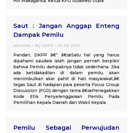
HR Makagansa, Ketua KPU Sulawesi Utara
Saut : Jangan Anggap Enteng
Dampak Pemilu
Aktivitas
By
DKPP
15-08-2016
Pandan, DKPP â€“ â€œSatu hal yang harus
dipahami saudara ialah jangan pernah berpikir
bahwa Pemilu dampaknya tidak sederhana. Jika
ada ketidakadilan di dalam pemilu, akan
menimbulkan akar pahit di hati masyarakat,â€
tegas Saut di hadapan para peserta Focus Group
Discussion (FGD) dengan tema â€œPenegakkan
Kode Etik Penyelenggaraan Pemilu Pada
Pemilihan Kepala Daerah dan Wakil Kepala
Pemilu Sebagai Perwujudan