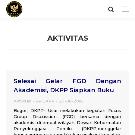
Search:
AKTIVITAS
You are here:
Selesai Gelar FGD Dengan
Akademisi, DKPP Siapkan Buku
Aktivitas
By
DKPP
29-08-2016
Bogor, DKPP- Usai melakukan kegiatan Focus
Group Discussion (FGD) bersama dengan
akademisi di empat wilayah, Dewan Kehormatan
Penyelenggara Pemilu (DKPP)menggelar
konsinyering guna melakukan evaluasi kegiatan,