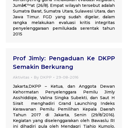
Jumâ€™at (26/8). Empat wilayah tersebut adalah
Sumatra Barat, Sumatra Utara, Sulawesi Utara, dan
Jawa Timur. FGD yang sudah digelar, dalam
rangka melakukan evaluasi kritis integritas
penyelenggaraan pemilukada serentak tahun
2015
Prof Jimly: Pengaduan Ke DKPP
Semakin Berkurang
Aktivitas
By
DKPP
29-08-2016
Jakarta,DKPP – Ketua, dan Anggota Dewan
Kehormatan Penyelenggara Pemilu Jimly
Asshiddiqie, Valina Singka Subekti, dan Saut H
Sirait menghadiri Grand Launching Indeks
Kerawanan Pemilu Pemilihan Kepala Daerah
Tahun 2017 di Jakarta, Senin (29/8/2016).
Kegiatan yang diselenggarakan oleh Bawaslu RI
ini dihadiri pula oleh Mendagri Tjahjo Kumolo,