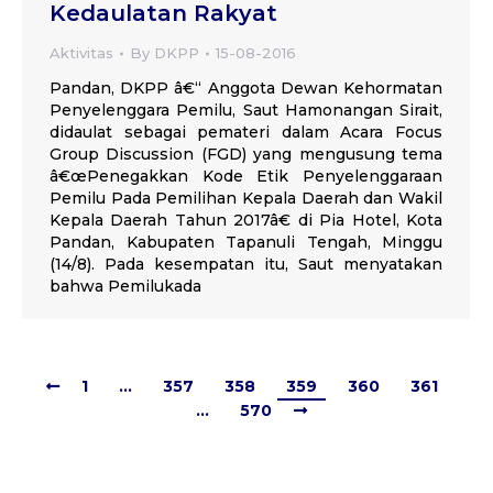
Kedaulatan Rakyat
Aktivitas
By
DKPP
15-08-2016
Pandan, DKPP â€“ Anggota Dewan Kehormatan
Penyelenggara Pemilu, Saut Hamonangan Sirait,
didaulat sebagai pemateri dalam Acara Focus
Group Discussion (FGD) yang mengusung tema
â€œPenegakkan Kode Etik Penyelenggaraan
Pemilu Pada Pemilihan Kepala Daerah dan Wakil
Kepala Daerah Tahun 2017â€ di Pia Hotel, Kota
Pandan, Kabupaten Tapanuli Tengah, Minggu
(14/8). Pada kesempatan itu, Saut menyatakan
bahwa Pemilukada
1
…
357
358
359
360
361
…
570