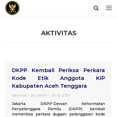
Search:
AKTIVITAS
You are here:
DKPP Kembali Periksa Perkara
Kode Etik Anggota KIP
Kabupaten Aceh Tenggara
Aktivitas
By
DKPP
30-10-2017
Jakarta, DKPP-Dewan Kehormatan
Penyelenggara Pemilu (DKPP) kembali
memeriksa perkara dugaan pelanggaran kode