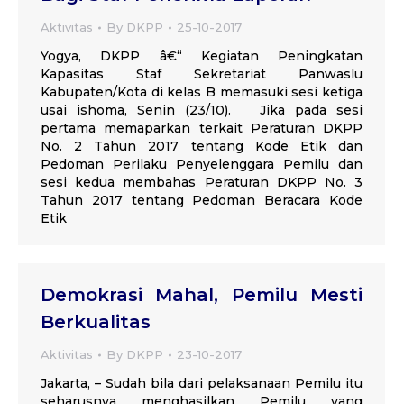
Aktivitas
By
DKPP
25-10-2017
Yogya, DKPP â€“ Kegiatan Peningkatan
Kapasitas Staf Sekretariat Panwaslu
Kabupaten/Kota di kelas B memasuki sesi ketiga
usai ishoma, Senin (23/10). Jika pada sesi
pertama memaparkan terkait Peraturan DKPP
No. 2 Tahun 2017 tentang Kode Etik dan
Pedoman Perilaku Penyelenggara Pemilu dan
sesi kedua membahas Peraturan DKPP No. 3
Tahun 2017 tentang Pedoman Beracara Kode
Etik
Demokrasi Mahal, Pemilu Mesti
Berkualitas
Aktivitas
By
DKPP
23-10-2017
Jakarta, – Sudah bila dari pelaksanaan Pemilu itu
seharusnya menghasilkan Pemilu yang