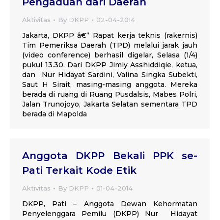
Pengaduan dari Daerah
Aktivitas
By
DKPP
02-04-2014
Jakarta, DKPP â€“ Rapat kerja teknis (rakernis)
Tim Pemeriksa Daerah (TPD) melalui jarak jauh
(video conference) berhasil digelar, Selasa (1/4)
pukul 13.30. Dari DKPP Jimly Asshiddiqie, ketua,
dan Nur Hidayat Sardini, Valina Singka Subekti,
Saut H Sirait, masing-masing anggota. Mereka
berada di ruang di Ruang Pusdalsis, Mabes Polri,
Jalan Trunojoyo, Jakarta Selatan sementara TPD
berada di Mapolda
Anggota DKPP Bekali PPK se-
Pati Terkait Kode Etik
Aktivitas
By
DKPP
01-04-2014
DKPP, Pati – Anggota Dewan Kehormatan
Penyelenggara Pemilu (DKPP) Nur Hidayat