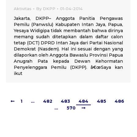
Aktivitas
By
DKPP
01-04-2014
Jakarta, DKPP– Anggota Panitia Pengawas
Pemilu (Panwslu) Kabupaten Intan Jaya, Papua,
Yesaya Widigipa tidak membantah bahwa dirinya
memang sudah ditetapkan dalam daftar calon
tetap (DCT) DPRD Intan Jaya dari Partai Nasional
Demokrat (Nasdem). Hal ini sesuai dengan yang
dilaporkan oleh Anggota Bawaslu Provinsi Papua
Anugrah Pata kepada Dewan Kehormatan
Penyelenggara Pemilu (DKPP). â€œSaya kan
ikut
1
…
482
483
484
485
486
…
570