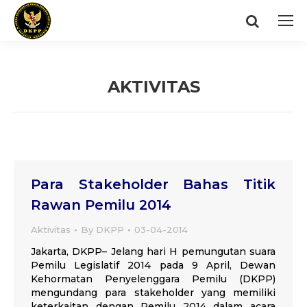
Search:
AKTIVITAS
You are here:
Para Stakeholder Bahas Titik
Rawan Pemilu 2014
Aktivitas
By
DKPP
03-04-2014
Jakarta, DKPP– Jelang hari H pemungutan suara
Pemilu Legislatif 2014 pada 9 April, Dewan
Kehormatan Penyelenggara Pemilu (DKPP)
mengundang para stakeholder yang memiliki
keterkaitan dengan Pemilu 2014 dalam acara