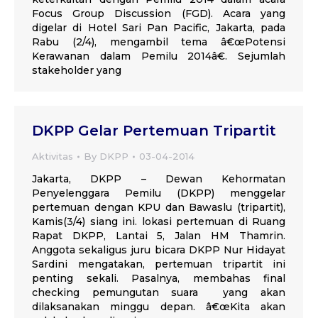
Focus Group Discussion (FGD). Acara yang
digelar di Hotel Sari Pan Pacific, Jakarta, pada
Rabu (2/4), mengambil tema â€œPotensi
Kerawanan dalam Pemilu 2014â€. Sejumlah
stakeholder yang
DKPP Gelar Pertemuan Tripartit
Aktivitas
By
DKPP
03-04-2014
Jakarta, DKPP – Dewan Kehormatan
Penyelenggara Pemilu (DKPP) menggelar
pertemuan dengan KPU dan Bawaslu (tripartit),
Kamis(3/4) siang ini. lokasi pertemuan di Ruang
Rapat DKPP, Lantai 5, Jalan HM Thamrin.
Anggota sekaligus juru bicara DKPP Nur Hidayat
Sardini mengatakan, pertemuan tripartit ini
penting sekali. Pasalnya, membahas final
checking pemungutan suara yang akan
dilaksanakan minggu depan. â€œKita akan