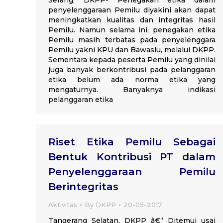
Serang, DKPP- Penegakan etika dalam
penyelenggaraan Pemilu diyakini akan dapat
meningkatkan kualitas dan integritas hasil
Pemilu. Namun selama ini, penegakan etika
Pemilu masih terbatas pada penyelenggara
Pemilu yakni KPU dan Bawaslu, melalui DKPP.
Sementara kepada peserta Pemilu yang dinilai
juga banyak berkontribusi pada pelanggaran
etika belum ada norma etika yang
mengaturnya. Banyaknya indikasi
pelanggaran etika
Riset Etika Pemilu Sebagai
Bentuk Kontribusi PT dalam
Penyelenggaraan Pemilu
Berintegritas
Aktivitas
By
DKPP
20-05-2017
Tangerang Selatan, DKPP â€“ Ditemui usai