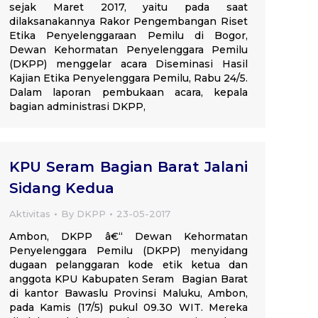
sejak Maret 2017, yaitu pada saat
dilaksanakannya Rakor Pengembangan Riset
Etika Penyelenggaraan Pemilu di Bogor,
Dewan Kehormatan Penyelenggara Pemilu
(DKPP) menggelar acara Diseminasi Hasil
Kajian Etika Penyelenggara Pemilu, Rabu 24/5.
Dalam laporan pembukaan acara, kepala
bagian administrasi DKPP,
KPU Seram Bagian Barat Jalani
Sidang Kedua
Aktivitas
By
DKPP
23-05-2017
Ambon, DKPP â€“ Dewan Kehormatan
Penyelenggara Pemilu (DKPP) menyidang
dugaan pelanggaran kode etik ketua dan
anggota KPU Kabupaten Seram Bagian Barat
di kantor Bawaslu Provinsi Maluku, Ambon,
pada Kamis (17/5) pukul 09.30 WIT. Mereka