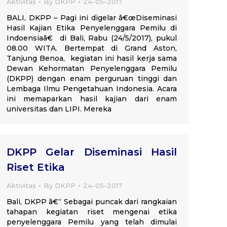
Aktivitas
By
DKPP
24-05-2017
BALI, DKPP – Pagi ini digelar â€œDiseminasi
Hasil Kajian Etika Penyelenggara Pemilu di
Indoensiaâ€ di Bali, Rabu (24/5/2017), pukul
08.00 WITA. Bertempat di Grand Aston,
Tanjung Benoa, kegiatan ini hasil kerja sama
Dewan Kehormatan Penyelenggara Pemilu
(DKPP) dengan enam perguruan tinggi dan
Lembaga Ilmu Pengetahuan Indonesia. Acara
ini memaparkan hasil kajian dari enam
universitas dan LIPI. Mereka
DKPP Gelar Diseminasi Hasil
Riset Etika
Aktivitas
By
DKPP
24-05-2017
Bali, DKPP â€“ Sebagai puncak dari rangkaian
tahapan kegiatan riset mengenai etika
penyelenggara Pemilu yang telah dimulai