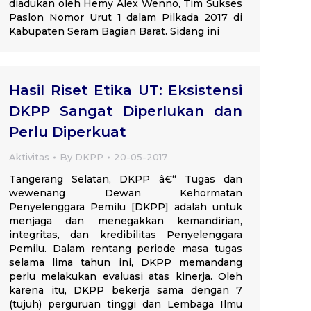
diadukan oleh Hemy Alex Wenno, Tim Sukses
Paslon Nomor Urut 1 dalam Pilkada 2017 di
Kabupaten Seram Bagian Barat. Sidang ini
Hasil Riset Etika UT: Eksistensi
DKPP Sangat Diperlukan dan
Perlu Diperkuat
Aktivitas
By
DKPP
20-05-2017
Tangerang Selatan, DKPP â€“ Tugas dan
wewenang Dewan Kehormatan
Penyelenggara Pemilu [DKPP] adalah untuk
menjaga dan menegakkan kemandirian,
integritas, dan kredibilitas Penyelenggara
Pemilu. Dalam rentang periode masa tugas
selama lima tahun ini, DKPP memandang
perlu melakukan evaluasi atas kinerja. Oleh
karena itu, DKPP bekerja sama dengan 7
(tujuh) perguruan tinggi dan Lembaga Ilmu