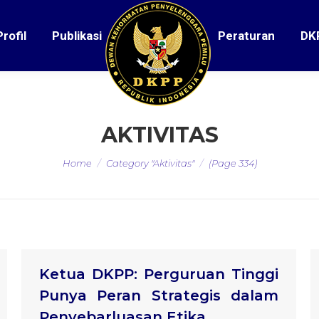
Profil
Publikasi
Peraturan
DK
AKTIVITAS
You are here:
Home
Category "Aktivitas"
(Page 334)
Ketua DKPP: Perguruan Tinggi
Punya Peran Strategis dalam
Penyebarluasan Etika