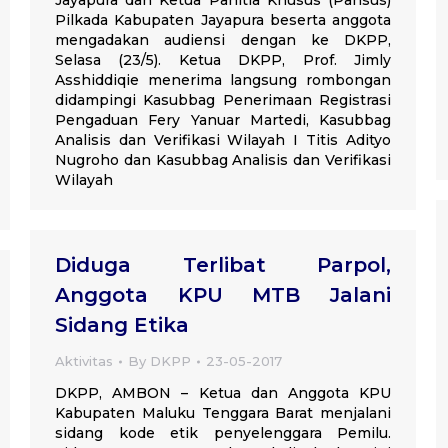
Jayapura dan Ketua Panitia Khusus (Pansus)
Pilkada Kabupaten Jayapura beserta anggota
mengadakan audiensi dengan ke DKPP,
Selasa (23/5). Ketua DKPP, Prof. Jimly
Asshiddiqie menerima langsung rombongan
didampingi Kasubbag Penerimaan Registrasi
Pengaduan Fery Yanuar Martedi, Kasubbag
Analisis dan Verifikasi Wilayah I Titis Adityo
Nugroho dan Kasubbag Analisis dan Verifikasi
Wilayah
Diduga Terlibat Parpol,
Anggota KPU MTB Jalani
Sidang Etika
Aktivitas
By
DKPP
23-05-2017
DKPP, AMBON – Ketua dan Anggota KPU
Kabupaten Maluku Tenggara Barat menjalani
sidang kode etik penyelenggara Pemilu.