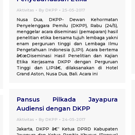
Aktivitas
By
DKPP
25-05-2017
Nusa Dua, DKPP- Dewan Kehormatan
Penyelenggara Pemilu (DKPP), Rabu (24/5),
menggelar acara diseminasi (pemaparan) hasil
penelitian etika bersama tujuh lembaga yakni
enam perguruan tinggi dan Lembaga Ilmu
Pengetahuan Indonesia (LIPI). Acara bertema
â€œDiseminasi Hasil Penelitian dan Kajian
Etika Kerjasama DKPP dengan Perguruan
Tinggi dan LIPIâ€, dilaksanakan di Hotel
Grand Aston, Nusa Dua, Bali. Acara ini
Pansus Pilkada Jayapura
Audiensi dengan DKPP
Aktivitas
By
DKPP
24-05-2017
Jakarta, DKPP â€“ Ketua DPRD Kabupaten