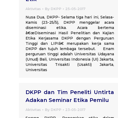
Aktivitas
By
DKPP
25-05-2017
Nusa Dua, DKPP- Selama tiga hari ini, Selasa-
Kamis (23-25/5), DKPP menggelar acara
diseminasi etika. Acara bertema
â€œDiseminasi Hasil Penelitian dan Kajian
Etika Kerjasama DKPP dengan Perguruan
Tinggi dan LIPIâ€ merupakan kerja sama
DKPP dan tujuh lembaga tersebut. Enam
perguruan tinggi adalah Universitas Udayana
(Unud) Bali, Universitas Indonesia (UI) Jakarta,
Universitas Trisakti (Usakti) Jakarta,
Universitas
DKPP dan Tim Peneliti Untirta
Adakan Seminar Etika Pemilu
Aktivitas
By
DKPP
23-05-2017