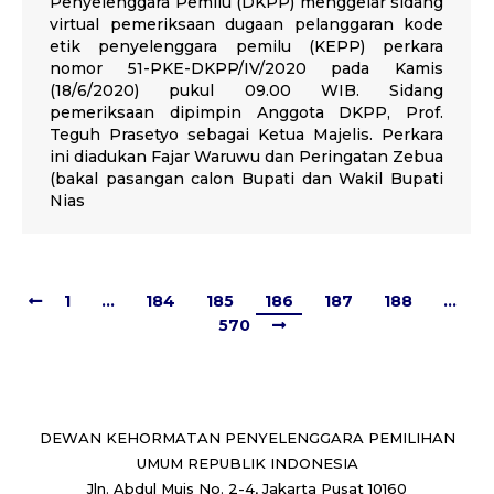
Penyelenggara Pemilu (DKPP) menggelar sidang
virtual pemeriksaan dugaan pelanggaran kode
etik penyelenggara pemilu (KEPP) perkara
nomor 51-PKE-DKPP/IV/2020 pada Kamis
(18/6/2020) pukul 09.00 WIB. Sidang
pemeriksaan dipimpin Anggota DKPP, Prof.
Teguh Prasetyo sebagai Ketua Majelis. Perkara
ini diadukan Fajar Waruwu dan Peringatan Zebua
(bakal pasangan calon Bupati dan Wakil Bupati
Nias
1
…
184
185
186
187
188
…
570
DEWAN KEHORMATAN PENYELENGGARA PEMILIHAN
UMUM REPUBLIK INDONESIA
Jln. Abdul Muis No. 2-4, Jakarta Pusat 10160