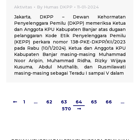
Aktivitas
By
Humas DKPP
11-01-2024
Jakarta, DKPP – Dewan Kehormatan
Penyelenggara Pemilu (DKPP) memeriksa Ketua
dan Anggota KPU Kabupaten Banjar atas dugaan
pelanggaran Kode Etik Penyelenggara Pemilu
(KEPP) perkara nomor 138-PKE-DKPP/XII/2023
pada Rabu (10/1/2024). Ketua dan Anggota KPU
Kabupaten Banjar masing-masing Muhammad
Noor Aripin, Muhammad Ridha, Rizky Wijaya
Kusuma, Abdul Muthalib, dan Rusmilawati
masing-masing sebagai Teradu I sampai V dalam
1
…
62
63
64
65
66
…
570