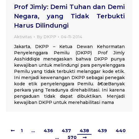
Prof Jimly: Demi Tuhan dan Demi
Negara, yang Tidak Terbukti
Harus Dilindungi
Aktivitas
By
DKPP
04-11-2014
Jakarta, DKPP – Ketua Dewan Kehormatan
Penyelenggara Pemilu (DKPP) Prof Jimly
Asshiddiqie menegaskan bahwa DKPP punya
kewajiban untuk melindungi para penyelenggara
Pemilu yang tidak terbukti melanggar kode etik.
Ini menjadi kewenangan DKPP sebagai penegak
kode etik penyelenggara Pemilu. â€œBanyak
perkara yang Teradunya direhabilitasi. Ini karena
pengaduan tidak dapat dibuktikan. Menjadi
kewajiban DKPP untuk merehabilitasi nama
1
…
436
437
438
439
440
…
570