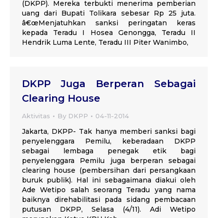
(DKPP). Mereka terbukti menerima pemberian
uang dari Bupati Tolikara sebesar Rp 25 juta.
â€œMenjatuhkan sanksi peringatan keras
kepada Teradu I Hosea Genongga, Teradu II
Hendrik Luma Lente, Teradu III Piter Wanimbo,
DKPP Juga Berperan Sebagai
Clearing House
Aktivitas
By
DKPP
04-11-2014
Jakarta, DKPP- Tak hanya memberi sanksi bagi
penyelenggara Pemilu, keberadaan DKPP
sebagai lembaga penegak etik bagi
penyelenggara Pemilu juga berperan sebagai
clearing house (pembersihan dari persangkaan
buruk publik). Hal ini sebagaimana diakui oleh
Ade Wetipo salah seorang Teradu yang nama
baiknya direhabilitasi pada sidang pembacaan
putusan DKPP, Selasa (4/11). Adi Wetipo