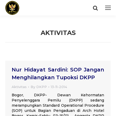
Search:
AKTIVITAS
You are here:
Nur Hidayat Sardini: SOP Jangan
Menghilangkan Tupoksi DKPP
Aktivitas
By
DKPP
13-11-2014
Bogor, DKPP- Dewan Kehormatan
Penyelenggara Pemilu (DKPP) sedang
merampungkan Standard Operational Procedure
(SOP) untuk Bagian Pengaduan di Arch Hotel
Bogor, Kamis-Sabtu (13-15/11). Anggota DKPP