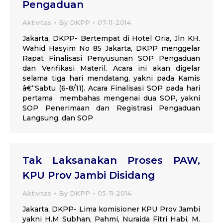
Pengaduan
Aktivitas
By
DKPP
07-11-2014
Jakarta, DKPP- Bertempat di Hotel Oria, Jln KH.
Wahid Hasyim No 85 Jakarta, DKPP menggelar
Rapat Finalisasi Penyusunan SOP Pengaduan
dan Verifikasi Materil. Acara ini akan digelar
selama tiga hari mendatang, yakni pada Kamis
â€“Sabtu (6-8/11). Acara Finalisasi SOP pada hari
pertama membahas mengenai dua SOP, yakni
SOP Penerimaan dan Registrasi Pengaduan
Langsung, dan SOP
Tak Laksanakan Proses PAW,
KPU Prov Jambi Disidang
Aktivitas
By
DKPP
05-11-2014
Jakarta, DKPP- Lima komisioner KPU Prov Jambi
yakni H.M Subhan, Pahmi, Nuraida Fitri Habi, M.