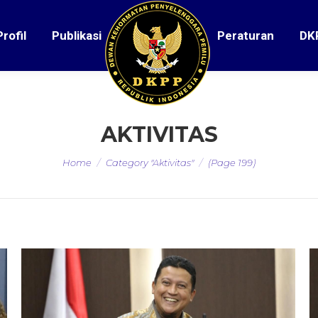
Profil
Publikasi
Peraturan
DK
AKTIVITAS
You are here:
Home
Category "Aktivitas"
(Page 199)