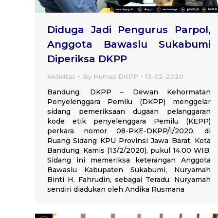
Diduga Jadi Pengurus Parpol,
Anggota Bawaslu Sukabumi
Diperiksa DKPP
Aktivitas
By
Humas DKPP
13-02-2020
Bandung, DKPP – Dewan Kehormatan
Penyelenggara Pemilu (DKPP) menggelar
sidang pemeriksaan dugaan pelanggaran
kode etik penyelenggara Pemilu (KEPP)
perkara nomor 08-PKE-DKPP/I/2020, di
Ruang Sidang KPU Provinsi Jawa Barat, Kota
Bandung, Kamis (13/2/2020), pukul 14.00 WIB.
Sidang ini memeriksa keterangan Anggota
Bawaslu Kabupaten Sukabumi, Nuryamah
Binti H. Fahrudin, sebagai Teradu. Nuryamah
sendiri diadukan oleh Andika Rusmana