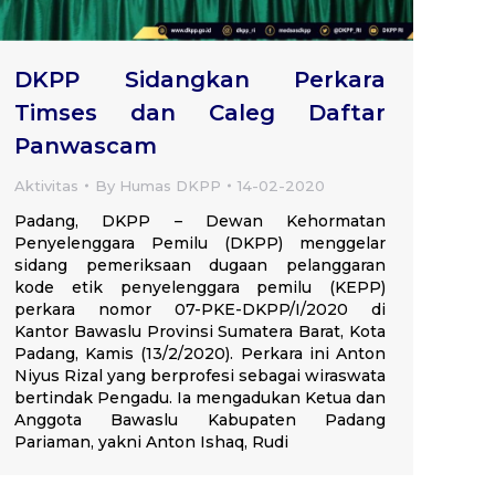
DKPP Sidangkan Perkara
Timses dan Caleg Daftar
Panwascam
Aktivitas
By
Humas DKPP
14-02-2020
Padang, DKPP – Dewan Kehormatan
Penyelenggara Pemilu (DKPP) menggelar
sidang pemeriksaan dugaan pelanggaran
kode etik penyelenggara pemilu (KEPP)
perkara nomor 07-PKE-DKPP/I/2020 di
Kantor Bawaslu Provinsi Sumatera Barat, Kota
Padang, Kamis (13/2/2020). Perkara ini Anton
Niyus Rizal yang berprofesi sebagai wiraswata
bertindak Pengadu. Ia mengadukan Ketua dan
Anggota Bawaslu Kabupaten Padang
Pariaman, yakni Anton Ishaq, Rudi