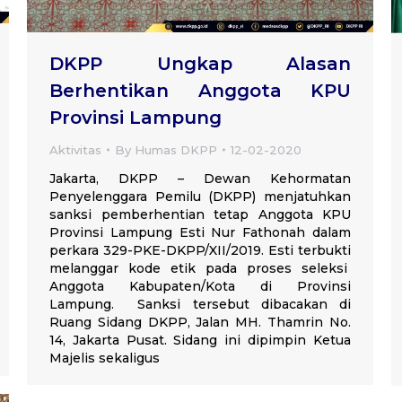
DKPP Ungkap Alasan
Berhentikan Anggota KPU
Provinsi Lampung
Aktivitas
By
Humas DKPP
12-02-2020
Jakarta, DKPP – Dewan Kehormatan
Penyelenggara Pemilu (DKPP) menjatuhkan
sanksi pemberhentian tetap Anggota KPU
Provinsi Lampung Esti Nur Fathonah dalam
perkara 329-PKE-DKPP/XII/2019. Esti terbukti
melanggar kode etik pada proses seleksi
Anggota Kabupaten/Kota di Provinsi
Lampung. Sanksi tersebut dibacakan di
Ruang Sidang DKPP, Jalan MH. Thamrin No.
14, Jakarta Pusat. Sidang ini dipimpin Ketua
Majelis sekaligus