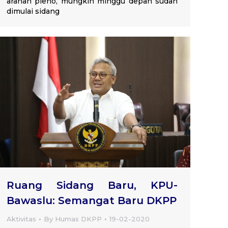
arahan pleno, mungkin minggu depan sudah
dimulai sidang
Ruang Sidang Baru, KPU-
Bawaslu: Semangat Baru DKPP
Aktivitas
By
Humas DKPP
19-02-2020