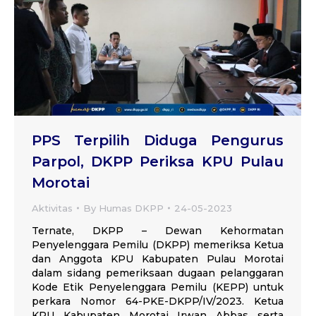
PPS Terpilih Diduga Pengurus
Parpol, DKPP Periksa KPU Pulau
Morotai
Aktivitas
By
Humas DKPP
24-05-2023
Ternate, DKPP – Dewan Kehormatan
Penyelenggara Pemilu (DKPP) memeriksa Ketua
dan Anggota KPU Kabupaten Pulau Morotai
dalam sidang pemeriksaan dugaan pelanggaran
Kode Etik Penyelenggara Pemilu (KEPP) untuk
perkara Nomor 64-PKE-DKPP/IV/2023. Ketua
KPU Kabupaten Morotai Irwan Abbas serta