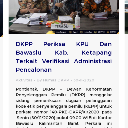
DKPP Periksa KPU Dan
Bawaslu Kab. Ketapang
Terkait Verifikasi Administrasi
Pencalonan
Aktivitas
By
Humas DKPP
30-11-2020
Pontianak, DKPP – Dewan Kehormatan
Penyelenggara Pemilu (DKPP) menggelar
sidang pemeriksaan dugaan pelanggaran
kode etik penyelenggara pemilu (KEPP) untuk
perkara nomor 148-PKE-DKPP/XI/2020 pada
Senin (30/11/2020) pukul 09.00 WIB di Kantor
Bawaslu Kalimantan Barat. Perkara ini