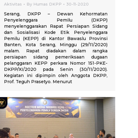
Aktivitas
By
Humas DKPP
30-11-2020
Serang, DKPP – Dewan Kehormatan
Penyelenggara Pemilu (DKPP)
menyelenggarakan Rapat Persiapan Sidang
dan Sosialisasi Kode Etik Penyelenggara
Pemilu (KEPP) di Kantor Bawaslu Provinsi
Banten, Kota Serang, Minggu (29/11/2020)
malam. Rapat diadakan dalam rangka
persiapan sidang pemeriksaan dugaan
pelanggaran KEPP perkara Nomor 151-PKE-
DKPP/XI/2020 pada Senin (30/11/2020).
Kegiatan ini dipimpin oleh Anggota DKPP,
Prof. Teguh Prasetyo. Menurut