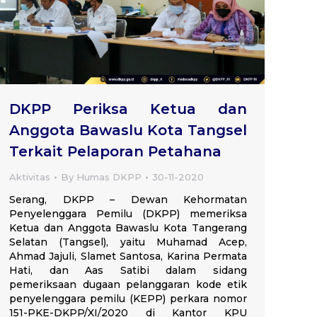
DKPP Periksa Ketua dan
Anggota Bawaslu Kota Tangsel
Terkait Pelaporan Petahana
Aktivitas
By
Humas DKPP
30-11-2020
Serang, DKPP – Dewan Kehormatan
Penyelenggara Pemilu (DKPP) memeriksa
Ketua dan Anggota Bawaslu Kota Tangerang
Selatan (Tangsel), yaitu Muhamad Acep,
Ahmad Jajuli, Slamet Santosa, Karina Permata
Hati, dan Aas Satibi dalam sidang
pemeriksaan dugaan pelanggaran kode etik
penyelenggara pemilu (KEPP) perkara nomor
151-PKE-DKPP/XI/2020 di Kantor KPU