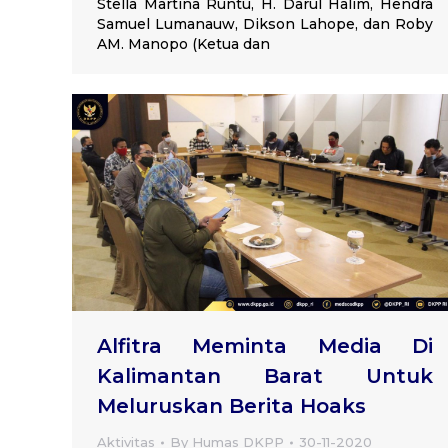
Stella Martina Runtu, H. Darul Halim, Hendra
Samuel Lumanauw, Dikson Lahope, dan Roby
AM. Manopo (Ketua dan
Alfitra Meminta Media Di
Kalimantan Barat Untuk
Meluruskan Berita Hoaks
Aktivitas
By
Humas DKPP
30-11-2020