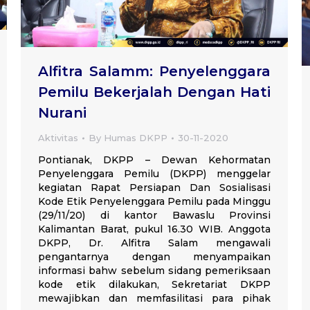
Alfitra Salamm: Penyelenggara
Pemilu Bekerjalah Dengan Hati
Nurani
Aktivitas
By
Humas DKPP
30-11-2020
Pontianak, DKPP – Dewan Kehormatan
Penyelenggara Pemilu (DKPP) menggelar
kegiatan Rapat Persiapan Dan Sosialisasi
Kode Etik Penyelenggara Pemilu pada Minggu
(29/11/20) di kantor Bawaslu Provinsi
Kalimantan Barat, pukul 16.30 WIB. Anggota
DKPP, Dr. Alfitra Salam mengawali
pengantarnya dengan menyampaikan
informasi bahw sebelum sidang pemeriksaan
kode etik dilakukan, Sekretariat DKPP
mewajibkan dan memfasilitasi para pihak