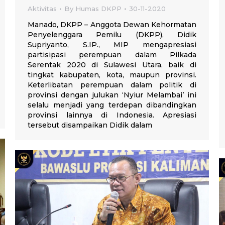
Aktivitas
By
Humas DKPP
30-11-2020
Manado, DKPP – Anggota Dewan Kehormatan
Penyelenggara Pemilu (DKPP), Didik
Supriyanto, S.IP., MIP mengapresiasi
partisipasi perempuan dalam Pilkada
Serentak 2020 di Sulawesi Utara, baik di
tingkat kabupaten, kota, maupun provinsi.
Keterlibatan perempuan dalam politik di
provinsi dengan julukan ‘Nyiur Melambai’ ini
selalu menjadi yang terdepan dibandingkan
provinsi lainnya di Indonesia. Apresiasi
tersebut disampaikan Didik dalam