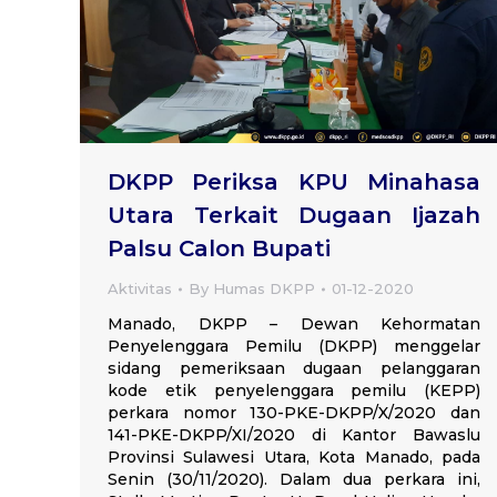
DKPP Periksa KPU Minahasa
Utara Terkait Dugaan Ijazah
Palsu Calon Bupati
Aktivitas
By
Humas DKPP
01-12-2020
Manado, DKPP – Dewan Kehormatan
Penyelenggara Pemilu (DKPP) menggelar
sidang pemeriksaan dugaan pelanggaran
kode etik penyelenggara pemilu (KEPP)
perkara nomor 130-PKE-DKPP/X/2020 dan
141-PKE-DKPP/XI/2020 di Kantor Bawaslu
Provinsi Sulawesi Utara, Kota Manado, pada
Senin (30/11/2020). Dalam dua perkara ini,