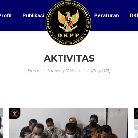
Profil
Publikasi
Peraturan
DK
AKTIVITAS
You are here:
Home
Category "Aktivitas"
(Page 151)