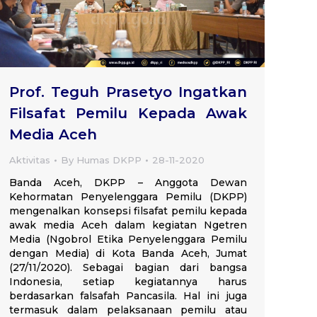
Prof. Teguh Prasetyo Ingatkan
Filsafat Pemilu Kepada Awak
Media Aceh
Aktivitas
By
Humas DKPP
28-11-2020
Banda Aceh, DKPP – Anggota Dewan
Kehormatan Penyelenggara Pemilu (DKPP)
mengenalkan konsepsi filsafat pemilu kepada
awak media Aceh dalam kegiatan Ngetren
Media (Ngobrol Etika Penyelenggara Pemilu
dengan Media) di Kota Banda Aceh, Jumat
(27/11/2020). Sebagai bagian dari bangsa
Indonesia, setiap kegiatannya harus
berdasarkan falsafah Pancasila. Hal ini juga
termasuk dalam pelaksanaan pemilu atau