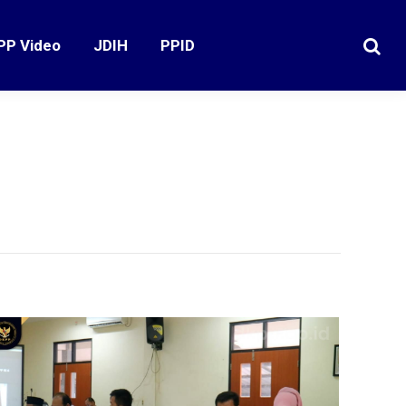
PP Video
JDIH
PPID
Search