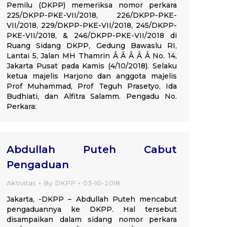
Pemilu (DKPP) memeriksa nomor perkara
225/DKPP-PKE-VII/2018, 226/DKPP-PKE-
VII/2018, 229/DKPP-PKE-VII/2018, 245/DKPP-
PKE-VII/2018, & 246/DKPP-PKE-VII/2018 di
Ruang Sidang DKPP, Gedung Bawaslu RI,
Lantai 5, Jalan MH Thamrin Â Â Â Â Â No. 14,
Jakarta Pusat pada Kamis (4/10/2018). Selaku
ketua majelis Harjono dan anggota majelis
Prof Muhammad, Prof Teguh Prasetyo, Ida
Budhiati, dan Alfitra Salamm. Pengadu No.
Perkara:
Abdullah Puteh Cabut
Pengaduan
Aktivitas
By
DKPP
03-10-2018
Jakarta, -DKPP – Abdullah Puteh mencabut
pengaduannya ke DKPP. Hal tersebut
disampaikan dalam sidang nomor perkara