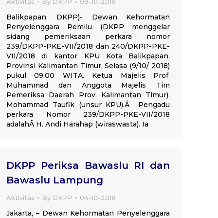
Aktivitas
By
DKPP
09-10-2018
Balikpapan, DKPP)- Dewan Kehormatan
Penyelenggara Pemilu (DKPP menggelar
sidang pemeriksaan perkara nomor
239/DKPP-PKE-VII/2018 dan 240/DKPP-PKE-
VII/2018 di kantor KPU Kota Balikpapan,
Provinsi Kalimantan Timur, Selasa (9/10/ 2018)
pukul 09.00 WITA. Ketua Majelis Prof.
Muhammad dan Anggota Majelis Tim
Pemeriksa Daerah Prov. Kalimantan Timur),
Mohammad Taufik (unsur KPU).Â Pengadu
perkara Nomor 239/DKPP-PKE-VII/2018
adalahÂ H. Andi Harahap (wiraswasta). Ia
DKPP Periksa Bawaslu RI dan
Bawaslu Lampung
Aktivitas
By
DKPP
04-10-2018
Jakarta, – Dewan Kehormatan Penyelenggara