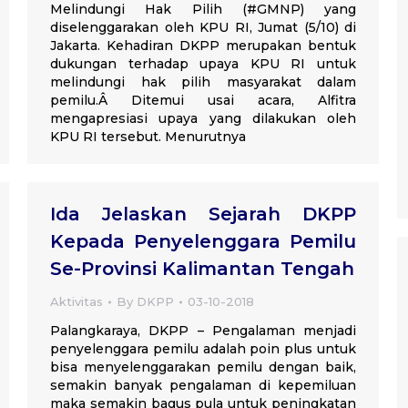
Melindungi Hak Pilih (#GMNP) yang
diselenggarakan oleh KPU RI, Jumat (5/10) di
Jakarta. Kehadiran DKPP merupakan bentuk
dukungan terhadap upaya KPU RI untuk
melindungi hak pilih masyarakat dalam
pemilu.Â Ditemui usai acara, Alfitra
mengapresiasi upaya yang dilakukan oleh
KPU RI tersebut. Menurutnya
Ida Jelaskan Sejarah DKPP
Kepada Penyelenggara Pemilu
Se-Provinsi Kalimantan Tengah
Aktivitas
By
DKPP
03-10-2018
Palangkaraya, DKPP – Pengalaman menjadi
penyelenggara pemilu adalah poin plus untuk
bisa menyelenggarakan pemilu dengan baik,
semakin banyak pengalaman di kepemiluan
maka semakin bagus pula untuk peningkatan