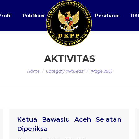
Profil
Publikasi
Peraturan
DK
AKTIVITAS
You are here:
Home
Category "Aktivitas"
(Page 286)
Ketua Bawaslu Aceh Selatan
Diperiksa