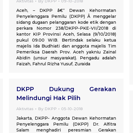
Aktivitas
By
DKPP
09-10-2018
Aceh, – DKPP â€“ Dewan Kehormatan
Penyelenggara Pemilu (DKPP) Â menggelar
sidang dugaan pelanggaran kode etik dengan
perkara Nomor 238/DKPP-PKE-VII/2018 di
kantor KIP Provinsi Aceh, Selasa (9/10/2018)
pukul 09.00 WIB. Bertindak selaku ketua
majelis Ida Budhiati dan anggota majelis Tim
Pemeriksa Daerah Prov. Aceh yakniu Zainal
Abidin (unsur masyarakat). Pengadu adalah
Faizah, Fahrul Rizha Yusuf, Zuraida
DKPP Dukung Gerakan
Melindungi Hak Pilih
Aktivitas
By
DKPP
05-10-2018
Jakarta, DKPP- Anggota Dewan Kehormatan
Penyelenggara Pemilu (DKPP) Dr. Alfitra
Salam menghadiri peresmian Gerakan