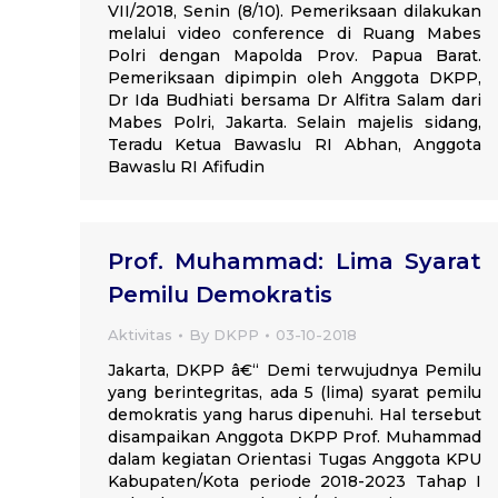
VII/2018, Senin (8/10). Pemeriksaan dilakukan
melalui video conference di Ruang Mabes
Polri dengan Mapolda Prov. Papua Barat.
Pemeriksaan dipimpin oleh Anggota DKPP,
Dr Ida Budhiati bersama Dr Alfitra Salam dari
Mabes Polri, Jakarta. Selain majelis sidang,
Teradu Ketua Bawaslu RI Abhan, Anggota
Bawaslu RI Afifudin
Prof. Muhammad: Lima Syarat
Pemilu Demokratis
Aktivitas
By
DKPP
03-10-2018
Jakarta, DKPP â€“ Demi terwujudnya Pemilu
yang berintegritas, ada 5 (lima) syarat pemilu
demokratis yang harus dipenuhi. Hal tersebut
disampaikan Anggota DKPP Prof. Muhammad
dalam kegiatan Orientasi Tugas Anggota KPU
Kabupaten/Kota periode 2018-2023 Tahap I