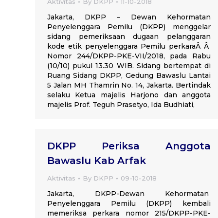
Aktivitas
By
DKPP
11-10-2018
Jakarta, DKPP – Dewan Kehormatan
Penyelenggara Pemilu (DKPP) menggelar
sidang pemeriksaan dugaan pelanggaran
kode etik penyelenggara Pemilu perkaraÂ Â
Nomor 244/DKPP-PKE-VII/2018, pada Rabu
(10/10) pukul 13.30 WIB. Sidang bertempat di
Ruang Sidang DKPP, Gedung Bawaslu Lantai
5 Jalan MH Thamrin No. 14, Jakarta. Bertindak
selaku Ketua majelis Harjono dan anggota
majelis Prof. Teguh Prasetyo, Ida Budhiati,
DKPP Periksa Anggota
Bawaslu Kab Arfak
Aktivitas
By
DKPP
09-10-2018
Jakarta, DKPP-Dewan Kehormatan
Penyelenggara Pemilu (DKPP) kembali
memeriksa perkara nomor 215/DKPP-PKE-