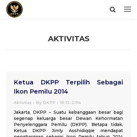
Search:
AKTIVITAS
You are here:
Ketua DKPP Terpilih Sebagai
Ikon Pemilu 2014
Aktivitas
By
DKPP
18-12-2014
Jakarta, DKPP – Suatu kebanggaan besar bagi
segenap keluarga besar Dewan Kehormatan
Penyelenggara Pemilu (DKPP). Betapa tidak,
Ketua DKPP Jimly Asshidiqqie mendapat
penghargaan sebagai ikon Pemilu tahun 2014