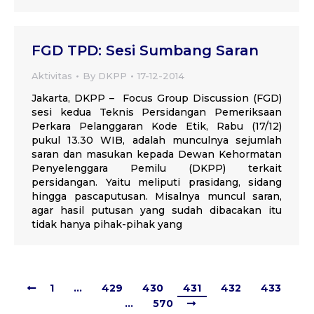
FGD TPD: Sesi Sumbang Saran
Aktivitas
By
DKPP
17-12-2014
Jakarta, DKPP – Focus Group Discussion (FGD)
sesi kedua Teknis Persidangan Pemeriksaan
Perkara Pelanggaran Kode Etik, Rabu (17/12)
pukul 13.30 WIB, adalah munculnya sejumlah
saran dan masukan kepada Dewan Kehormatan
Penyelenggara Pemilu (DKPP) terkait
persidangan. Yaitu meliputi prasidang, sidang
hingga pascaputusan. Misalnya muncul saran,
agar hasil putusan yang sudah dibacakan itu
tidak hanya pihak-pihak yang
1
…
429
430
431
432
433
…
570