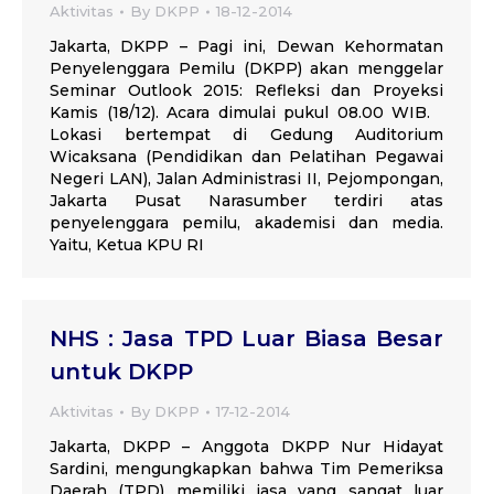
Aktivitas
By
DKPP
18-12-2014
Jakarta, DKPP – Pagi ini, Dewan Kehormatan
Penyelenggara Pemilu (DKPP) akan menggelar
Seminar Outlook 2015: Refleksi dan Proyeksi
Kamis (18/12). Acara dimulai pukul 08.00 WIB.
Lokasi bertempat di Gedung Auditorium
Wicaksana (Pendidikan dan Pelatihan Pegawai
Negeri LAN), Jalan Administrasi II, Pejompongan,
Jakarta Pusat Narasumber terdiri atas
penyelenggara pemilu, akademisi dan media.
Yaitu, Ketua KPU RI
NHS : Jasa TPD Luar Biasa Besar
untuk DKPP
Aktivitas
By
DKPP
17-12-2014
Jakarta, DKPP – Anggota DKPP Nur Hidayat
Sardini, mengungkapkan bahwa Tim Pemeriksa
Daerah (TPD) memiliki jasa yang sangat luar