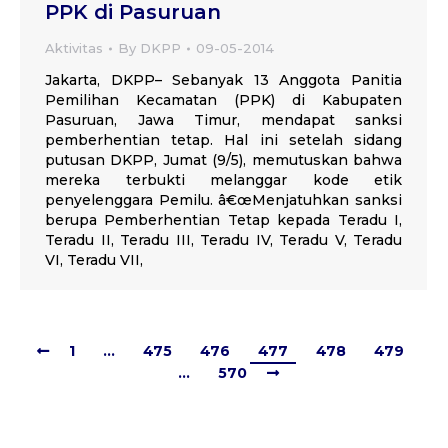
PPK di Pasuruan
Aktivitas
By
DKPP
09-05-2014
Jakarta, DKPP– Sebanyak 13 Anggota Panitia
Pemilihan Kecamatan (PPK) di Kabupaten
Pasuruan, Jawa Timur, mendapat sanksi
pemberhentian tetap. Hal ini setelah sidang
putusan DKPP, Jumat (9/5), memutuskan bahwa
mereka terbukti melanggar kode etik
penyelenggara Pemilu. â€œMenjatuhkan sanksi
berupa Pemberhentian Tetap kepada Teradu I,
Teradu II, Teradu III, Teradu IV, Teradu V, Teradu
VI, Teradu VII,
1
…
475
476
477
478
479
…
570