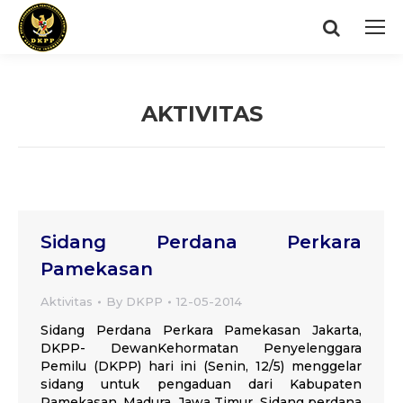
Search:
AKTIVITAS
You are here:
Sidang Perdana Perkara
Pamekasan
Aktivitas
By
DKPP
12-05-2014
Sidang Perdana Perkara Pamekasan Jakarta,
DKPP- DewanKehormatan Penyelenggara
Pemilu (DKPP) hari ini (Senin, 12/5) menggelar
sidang untuk pengaduan dari Kabupaten
Pamekasan, Madura, Jawa Timur. Sidang perdana