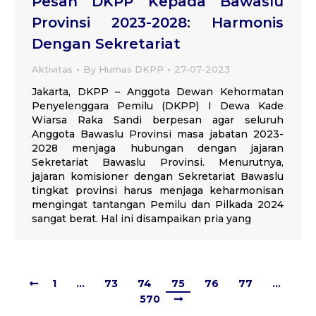
Pesan DKPP Kepada Bawaslu
Provinsi 2023-2028: Harmonis
Dengan Sekretariat
Aktivitas
By
Humas DKPP
27-07-2023
Jakarta, DKPP – Anggota Dewan Kehormatan
Penyelenggara Pemilu (DKPP) I Dewa Kade
Wiarsa Raka Sandi berpesan agar seluruh
Anggota Bawaslu Provinsi masa jabatan 2023-
2028 menjaga hubungan dengan jajaran
Sekretariat Bawaslu Provinsi. Menurutnya,
jajaran komisioner dengan Sekretariat Bawaslu
tingkat provinsi harus menjaga keharmonisan
mengingat tantangan Pemilu dan Pilkada 2024
sangat berat. Hal ini disampaikan pria yang
1
…
73
74
75
76
77
…
570