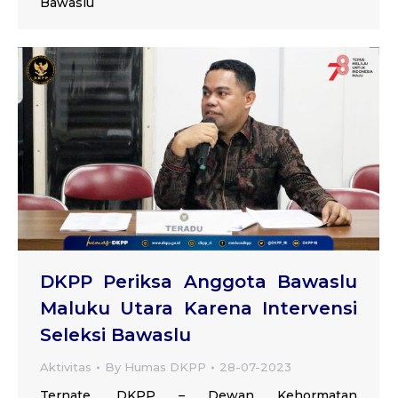
Bawaslu
DKPP Periksa Anggota Bawaslu
Maluku Utara Karena Intervensi
Seleksi Bawaslu
Aktivitas
By
Humas DKPP
28-07-2023
Ternate, DKPP – Dewan Kehormatan