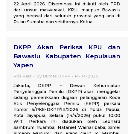
22 April 2026. Diseminasi ini diikuti oleh TPD
dari unsur masyarakat, KPU, maupun Bawaslu
yang berasal dari seluruh provinsi yang ada di
Pulau Sumatra dan sekitarnya. Ketua
DKPP Akan Periksa KPU dan
Bawaslu Kabupaten Kepulauan
Yapen
Rilis Pers
By
Humas DKPP
14-04-2026
Jakarta, DKPP – Dewan Kehormatan
Penyelenggara Pemilu (DKPP) akan menggelar
sidang pemeriksaan dugaan pelanggaran Kode
Etik Penyelenggara Pemilu (KEPP) perkara
nomor 5/PKE-DKPP/III/2026 di Polda Papua,
Kota Jayapura, Selasa (14/4/2026) pukul 10.00
WIT. Perkara ini diadukan oleh Leonard
Sambrum Ruamba, Nataniel Wainaribaba, Simei
Simeon Mudumi, dan Frans Gerit. K. Mambai.