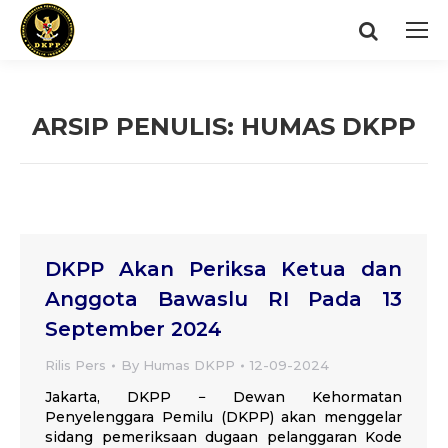
Search:
ARSIP PENULIS:
HUMAS DKPP
You are here:
DKPP Akan Periksa Ketua dan
Anggota Bawaslu RI Pada 13
September 2024
Rilis Pers
By
Humas DKPP
12-09-2024
Jakarta, DKPP − Dewan Kehormatan
Penyelenggara Pemilu (DKPP) akan menggelar
sidang pemeriksaan dugaan pelanggaran Kode