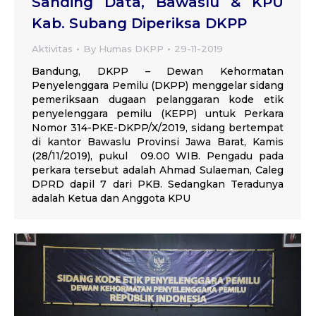
Sanding Data, Bawaslu & KPU
Kab. Subang Diperiksa DKPP
Aktivitas
By
Humas DKPP
29-11-2019
Bandung, DKPP – Dewan Kehormatan
Penyelenggara Pemilu (DKPP) menggelar sidang
pemeriksaan dugaan pelanggaran kode etik
penyelenggara pemilu (KEPP) untuk Perkara
Nomor 314-PKE-DKPP/X/2019, sidang bertempat
di kantor Bawaslu Provinsi Jawa Barat, Kamis
(28/11/2019), pukul 09.00 WIB. Pengadu pada
perkara tersebut adalah Ahmad Sulaeman, Caleg
DPRD dapil 7 dari PKB. Sedangkan Teradunya
adalah Ketua dan Anggota KPU