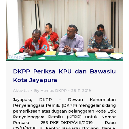
DKPP Periksa KPU dan Bawaslu
Kota Jayapura
Aktivitas
By
Humas DKPP
29-11-2019
Jayapura, DKPP – Dewan Kehormatan
Penyelenggara Pemilu (DKPP) menggelar sidang
pemeriksaan atas dugaan pelanggaran Kode Etik
Penyelenggara Pemilu (KEPP) untuk Nomor
Perkara 253-PKE-DKPP/VIII/2019, Rabu
(27/11/2019), di Kantor Bawaslu Provinsi Papua.