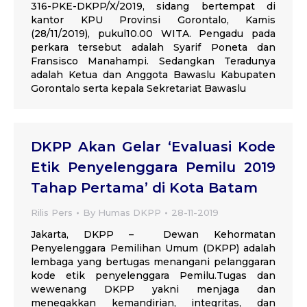
316-PKE-DKPP/X/2019, sidang bertempat di
kantor KPU Provinsi Gorontalo, Kamis
(28/11/2019), pukul10.00 WITA. Pengadu pada
perkara tersebut adalah Syarif Poneta dan
Fransisco Manahampi. Sedangkan Teradunya
adalah Ketua dan Anggota Bawaslu Kabupaten
Gorontalo serta kepala Sekretariat Bawaslu
DKPP Akan Gelar ‘Evaluasi Kode
Etik Penyelenggara Pemilu 2019
Tahap Pertama’ di Kota Batam
Rilis Pers
By
Humas DKPP
28-11-2019
Jakarta, DKPP – Dewan Kehormatan
Penyelenggara Pemilihan Umum (DKPP) adalah
lembaga yang bertugas menangani pelanggaran
kode etik penyelenggara Pemilu.Tugas dan
wewenang DKPP yakni menjaga dan
menegakkan kemandirian, integritas, dan