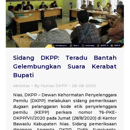
Sidang DKPP: Teradu Bantah
Gelembungkan Suara Kerabat
Bupati
Aktivitas
By
Humas DKPP
28-08-2020
Nias, DKPP – Dewan Kehormatan Penyelenggara
Pemilu (DKPP) melakukan sidang pemeriksaan
dugaan pelanggaran kode etik penyelenggara
pemilu (KEPP) perkara nomor 76-PKE-
DKPP/VII/2020 pada Jumat (28/8/2020) di Kantor
Bawaslu Kabupaten Nias. Sidang pemeriksaan
dipimpin Anggota DKPP, Didik Supriyanto,