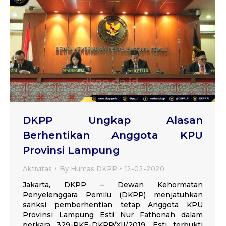
DKPP Ungkap Alasan
Berhentikan Anggota KPU
Provinsi Lampung
Aktivitas
By
Humas DKPP
12-02-2020
Jakarta, DKPP – Dewan Kehormatan
Penyelenggara Pemilu (DKPP) menjatuhkan
sanksi pemberhentian tetap Anggota KPU
Provinsi Lampung Esti Nur Fathonah dalam
perkara 329-PKE-DKPP/XII/2019. Esti terbukti