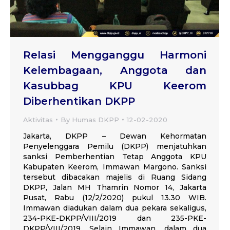
Relasi Mengganggu Harmoni
Kelembagaan, Anggota dan
Kasubbag KPU Keerom
Diberhentikan DKPP
Aktivitas
By
Humas DKPP
12-02-2020
Jakarta, DKPP – Dewan Kehormatan
Penyelenggara Pemilu (DKPP) menjatuhkan
sanksi Pemberhentian Tetap Anggota KPU
Kabupaten Keerom, Immawan Margono. Sanksi
tersebut dibacakan majelis di Ruang Sidang
DKPP, Jalan MH Thamrin Nomor 14, Jakarta
Pusat, Rabu (12/2/2020) pukul 13.30 WIB.
Immawan diadukan dalam dua pekara sekaligus,
234-PKE-DKPP/VIII/2019 dan 235-PKE-
DKPP/VIII/2019. Selain Immawan, dalam dua