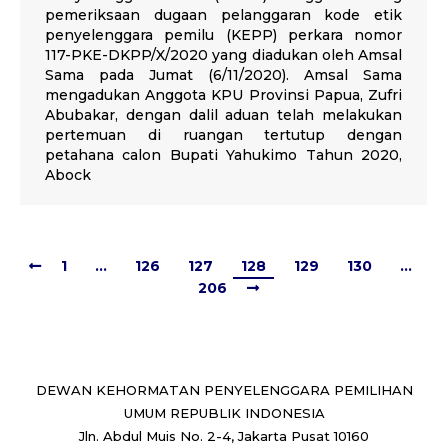
pemeriksaan dugaan pelanggaran kode etik
penyelenggara pemilu (KEPP) perkara nomor
117-PKE-DKPP/X/2020 yang diadukan oleh Amsal
Sama pada Jumat (6/11/2020). Amsal Sama
mengadukan Anggota KPU Provinsi Papua, Zufri
Abubakar, dengan dalil aduan telah melakukan
pertemuan di ruangan tertutup dengan
petahana calon Bupati Yahukimo Tahun 2020,
Abock
1
…
126
127
128
129
130
…
206
DEWAN KEHORMATAN PENYELENGGARA PEMILIHAN
UMUM REPUBLIK INDONESIA
Jln. Abdul Muis No. 2-4, Jakarta Pusat 10160