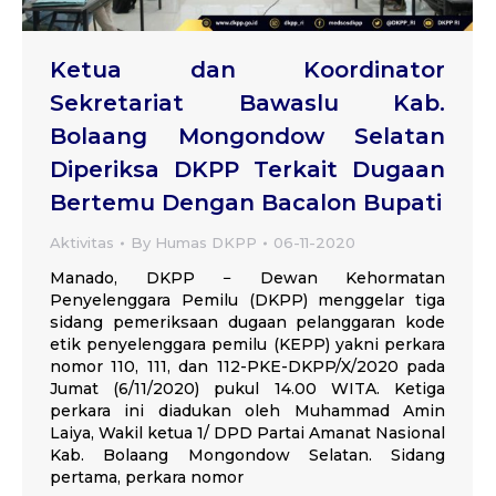
Ketua dan Koordinator
Sekretariat Bawaslu Kab.
Bolaang Mongondow Selatan
Diperiksa DKPP Terkait Dugaan
Bertemu Dengan Bacalon Bupati
Aktivitas
By
Humas DKPP
06-11-2020
Manado, DKPP − Dewan Kehormatan
Penyelenggara Pemilu (DKPP) menggelar tiga
sidang pemeriksaan dugaan pelanggaran kode
etik penyelenggara pemilu (KEPP) yakni perkara
nomor 110, 111, dan 112-PKE-DKPP/X/2020 pada
Jumat (6/11/2020) pukul 14.00 WITA. Ketiga
perkara ini diadukan oleh Muhammad Amin
Laiya, Wakil ketua 1/ DPD Partai Amanat Nasional
Kab. Bolaang Mongondow Selatan. Sidang
pertama, perkara nomor