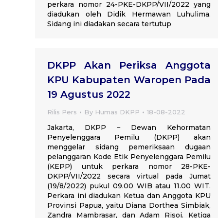
perkara nomor 24-PKE-DKPP/VII/2022 yang
diadukan oleh Didik Hermawan Luhulima.
Sidang ini diadakan secara tertutup
DKPP Akan Periksa Anggota
KPU Kabupaten Waropen Pada
19 Agustus 2022
Rilis Pers
By
Humas DKPP
18-08-2022
Jakarta, DKPP − Dewan Kehormatan
Penyelenggara Pemilu (DKPP) akan
menggelar sidang pemeriksaan dugaan
pelanggaran Kode Etik Penyelenggara Pemilu
(KEPP) untuk perkara nomor 28-PKE-
DKPP/VII/2022 secara virtual pada Jumat
(19/8/2022) pukul 09.00 WIB atau 11.00 WIT.
Perkara ini diadukan Ketua dan Anggota KPU
Provinsi Papua, yaitu Diana Dorthea Simbiak,
Zandra Mambrasar, dan Adam Risoi. Ketiga