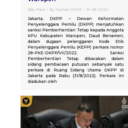
Rilis Pers
By
Humas DKPP
31-08-2022
Jakarta, DKPP – Dewan Kehormatan
Penyelenggara Pemilu (DKPP) menjatuhkan
sanksi Pemberhentian Tetap kepada Anggota
KPU Kabupaten Waropen, Daud Benamen,
dalam dugaan pelanggaran Kode Etik
Penyelenggara Pemilu (KEPP) perkara nomor
28-PKE-DKPP/VII/2022. Sanksi
Pemberhentian Tetap dibacakan dalam
sidang pembacaan putusan sebanyak satu
perkara di Ruang Sidang Utama DKPP di
Jakarta pada Rabu (31/8/2022). Perkara ini
diadukan oleh