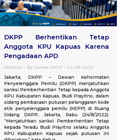
DKPP Berhentikan Tetap
Anggota KPU Kapuas Karena
Pengadaan APD
Aktivitas
By
Humas DKPP
24-08-2022
Jakarta, DKPP – Dewan Kehormatan
Penyelenggara Pemilu (DKPP) menjatuhkan
sanksi Pemberhentian Tetap kepada Anggota
KPU Kabupaten Kapuas, Budi Prayitno, dalam
sidang pembacaan putusan pelanggaran kode
etik penyelenggara pemilu (KEPP) di Ruang
Sidang DKPP, Jakarta, Rabu (24/8/2022).
“Menjatuhkan sanksi Pemberhentian Tetap
kepada Teradu Budi Prayitno selaku Anggota
KPU Kabupaten Kapuas sejak putusan ini
dibacakan,” kata Ketua