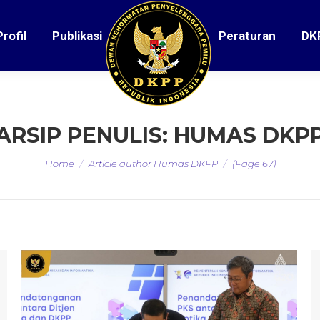
Profil
Publikasi
Peraturan
DK
ARSIP PENULIS:
HUMAS DKP
You are here:
Home
Article author Humas DKPP
(Page 67)