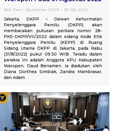
Rilis Pers
By
Humas DKPP
30-08-2022
Jakarta, DKPP – Dewan Kehormatan
Penyelenggara Pemilu (DKPP) akan
membacakan putusan perkara nomor 28-
PKE-DKPP/VII/2022 dalam sidang Kode Etik
Penyelenggara Pemilu (KEPP) di Ruang
Sidang Utama DKPP di Jakarta, pada Rabu
(31/8/2022) pukul 09.30 WIB. Teradu dalam
perakra ini adalah Anggota KPU Kabupaten
Waropen, Daud Benamen. Ia diadukan oleh
Diana Dorthea Simbiak, Zandra Mambrasar,
dan Adam