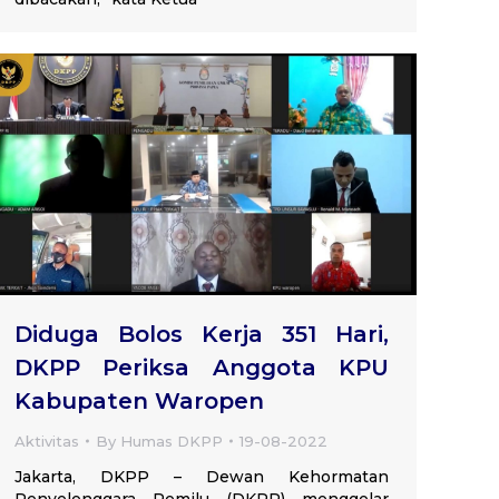
Diduga Bolos Kerja 351 Hari,
DKPP Periksa Anggota KPU
Kabupaten Waropen
Aktivitas
By
Humas DKPP
19-08-2022
Jakarta, DKPP – Dewan Kehormatan
Penyelenggara Pemilu (DKPP) menggelar