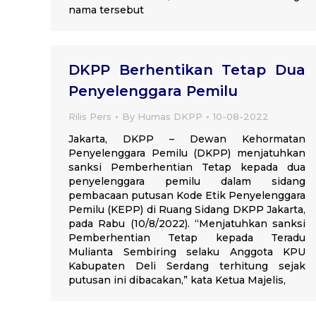
nama tersebut
DKPP Berhentikan Tetap Dua
Penyelenggara Pemilu
Rilis Pers
By
Humas DKPP
10-08-2022
Jakarta, DKPP – Dewan Kehormatan
Penyelenggara Pemilu (DKPP) menjatuhkan
sanksi Pemberhentian Tetap kepada dua
penyelenggara pemilu dalam sidang
pembacaan putusan Kode Etik Penyelenggara
Pemilu (KEPP) di Ruang Sidang DKPP Jakarta,
pada Rabu (10/8/2022). “Menjatuhkan sanksi
Pemberhentian Tetap kepada Teradu
Mulianta Sembiring selaku Anggota KPU
Kabupaten Deli Serdang terhitung sejak
putusan ini dibacakan,” kata Ketua Majelis,