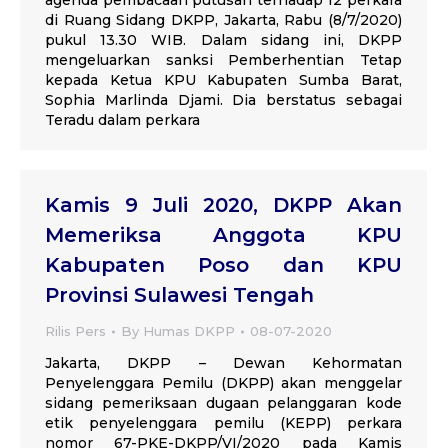
agenda pembacaan putusan terhadap 12 perkara
di Ruang Sidang DKPP, Jakarta, Rabu (8/7/2020)
pukul 13.30 WIB. Dalam sidang ini, DKPP
mengeluarkan sanksi Pemberhentian Tetap
kepada Ketua KPU Kabupaten Sumba Barat,
Sophia Marlinda Djami. Dia berstatus sebagai
Teradu dalam perkara
Kamis 9 Juli 2020, DKPP Akan
Memeriksa Anggota KPU
Kabupaten Poso dan KPU
Provinsi Sulawesi Tengah
Rilis Pers
By
Humas DKPP
08-07-2020
Jakarta, DKPP – Dewan Kehormatan
Penyelenggara Pemilu (DKPP) akan menggelar
sidang pemeriksaan dugaan pelanggaran kode
etik penyelenggara pemilu (KEPP) perkara
nomor 67-PKE-DKPP/VI/2020 pada Kamis