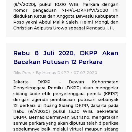
(9/7/2020), pukul 10.00 WIB. Perkara dengan
nomor pengaduan 71-P/L-DKPP/VI/2020 ini
diadukan Ketua dan Anggota Bawaslu Kabupaten
Poso yakni Abdul Malik Saleh, Helmi Mongi, dan
Christian Adiputra Urowo sebagai Pengadu I, II,
Rabu 8 Juli 2020, DKPP Akan
Bacakan Putusan 12 Perkara
Rilis Pers
By
Humas DKPP
07-07-2020
Jakarta, DKPP – Dewan Kehormatan
Penyelenggara Pemilu (DKPP) akan menggelar
sidang kode etik penyelenggara pemilu (KEPP)
dengan agenda pembacaan putusan sebanyak
12 perkara di Ruang Sidang DKPP, Jakarta pada
Rabu (9/7/2020) pukul 13.30 WIB. Sekretaris
DKPP, Bernad Dermawan Sutrisno, mengatakan
semua perkara yang akan diputus telah diperiksa
sebelumnya baik melalui virtual maupun sidang