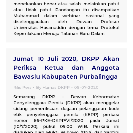
menekankan benar atau salah, melainkan patut
atau tidak patut. Pandangan itu disampaikan
Muhammad dalam webinar nasional yang
diselenggarakan oleh Dewan Profesor
Universitas Hasanuddin dengan tema Protokol
Keperilakuan Menuju Tatanan Baru Dalam
Jumat 10 Juli 2020, DKPP Akan
Periksa Ketua dan Anggota
Bawaslu Kabupaten Purbalingga
Rilis Pers
By
Humas DKPP
09-07-2020
Semarang, DKPP – Dewan Kehormatan
Penyelenggara Pemilu (DKPP) akan menggelar
sidang pemeriksaan dugaan pelanggaran kode
etik penyelenggara pemilu (KEPP) perkara
nomor 66-PKE-DKPP/VI/2020 pada Jumat
(10/7/2020), pukul 09.00 WIB. Perkara ini
diadukan oleh Mukti Wibowo (PNS) dan Santini