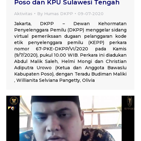
Poso dan KPU Sulawesi Tengah
Aktivitas
By
Humas DKPP
09-07-2020
Jakarta, DKPP – Dewan Kehormatan
Penyelenggara Pemilu (DKPP) menggelar sidang
virtual pemeriksaan dugaan pelanggaran kode
etik penyelenggara pemilu (KEPP) perkara
nomor 67-PKE-DKPP/VI/2020 pada Kamis
(9/7/2020), pukul 10.00 WIB. Perkara ini diadukan
Abdul Malik Saleh, Helmi Mongi dan Christian
Adiputra Urowo (Ketua dan Anggota Bawaslu
Kabupaten Poso), dengan Teradu Budiman Maliki
, Willianita Selviana Pangetty, Olivia