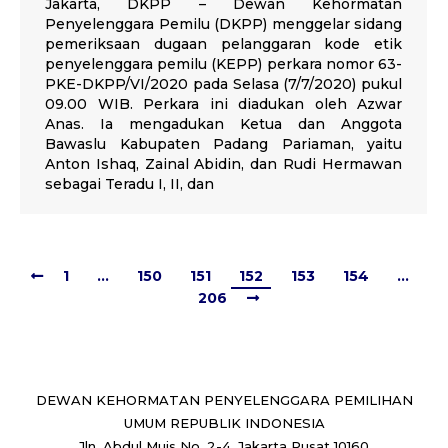
Jakarta, DKPP – Dewan Kehormatan
Penyelenggara Pemilu (DKPP) menggelar sidang
pemeriksaan dugaan pelanggaran kode etik
penyelenggara pemilu (KEPP) perkara nomor 63-
PKE-DKPP/VI/2020 pada Selasa (7/7/2020) pukul
09.00 WIB. Perkara ini diadukan oleh Azwar
Anas. Ia mengadukan Ketua dan Anggota
Bawaslu Kabupaten Padang Pariaman, yaitu
Anton Ishaq, Zainal Abidin, dan Rudi Hermawan
sebagai Teradu I, II, dan
1
…
150
151
152
153
154
…
206
DEWAN KEHORMATAN PENYELENGGARA PEMILIHAN
UMUM REPUBLIK INDONESIA
Jln. Abdul Muis No. 2-4, Jakarta Pusat 10160