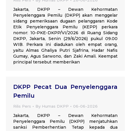
Rilis Pers
By
Humas DKPP
26-06-2026
Jakarta, DKPP – Dewan Kehormatan
Penyelenggara Pemilu (DKPP) akan menggelar
sidang pemeriksaan dugaan pelanggaran Kode
Etik Penyelenggara Pemilu (KEPP) perkara
nomor: 10-PKE-DKPP/VI/2026 di Ruang Sidang
DKPP, Jakarta, Senin (29/6/2026) pukul 09.00
WIB. Perkara ini diadukan oleh empat orang,
yaitu Almas Ghaliya Putri Sjafrina, Hadar Nafis
Gumay, Agus Sarwono, dan Zaki Amali. Keempat
principal tersebut memberikan
DKPP Pecat Dua Penyelenggara
Pemilu
Rilis Pers
By
Humas DKPP
06-06-2026
Jakarta, DKPP – Dewan Kehormatan
Penyelenggara Pemilu (DKPP) menjatuhkan
sanksi Pemberhentian Tetap kepada dua