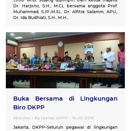
13.00 WIB. Sidang dipimpin oleh ketua majelis
Dr. Harjono, S.H., M.CL bersama anggota Prof.
Muhammad, S.IP.,M.Si., Dr. Alfitra Salamm, APU.,
Dr. Ida Budhiati, S.H., M.H.,
Buka Bersama di Lingkungan
Biro DKPP
Aktivitas
By
Humas DKPP
16-05-2019
Jakarta, DKPP-Seluruh pegawai di lingkungan