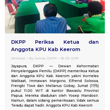
DKPP Periksa Ketua dan
Anggota KPU Kab Keerom
Aktivitas
By
Humas DKPP
18-05-2019
Jayapura, DKPP — Dewan Kehormatan
Penyelenggara Pemilu (DKPP) memeriksa Ketua
dan Anggota KPU Kab. Keerom yakni Korneles
Watkaat, Immawan Margono, Elfrend Solossa,
Frengki Tiwe dan Melianus Gobay, Jumat (17/5)
pukul 11.00 WIT di kantor Bawaslu Provinsi
Papua. Mereka diadukan oleh Yosep Mandosir.
Namun, dalam sidang pemeriksaan, tidak semua
Teradu dapat hadir. Anggota KPU Kab Keerom