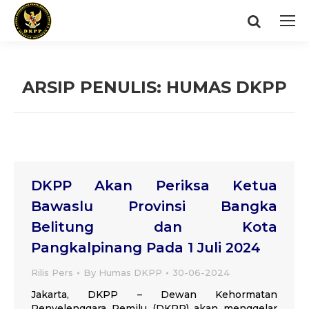
Search:
ARSIP PENULIS:
HUMAS DKPP
You are here:
DKPP Akan Periksa Ketua
Bawaslu Provinsi Bangka
Belitung dan Kota
Pangkalpinang Pada 1 Juli 2024
Rilis Pers
By
Humas DKPP
30-06-2024
Jakarta, DKPP – Dewan Kehormatan
Penyelenggara Pemilu (DKPP) akan menggelar