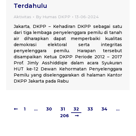
Terdahulu
Aktivitas
By
Humas DKPP
13-06-2024
Jakarta, DKPP – Kehadiran DKPP sebagai satu
dari tiga lembaga penyelenggara pemilu di tanah
air diharapkan dapat memperbaiki kualitas
demokrasi elektoral serta integritas
penyelenggara pemilu. Harapan tersebut
disampaikan Ketua DKPP Periode 2012 – 2017
Prof. Jimly Asshiddiqie dalam acara Syukuran
HUT ke-12 Dewan Kehormatan Penyelenggara
Pemilu yang diselenggarakan di halaman Kantor
DKPP Jakarta pada Rabu
1
…
30
31
32
33
34
…
206