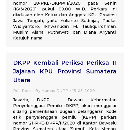
nomor 28-PKE-DKPP/II/2020 pada Senin
(16/3/2020), pukul 09.00 WIB. Perkara ini
diadukan oleh Ketua dan Anggota KPU Provinsi
Jawa Tengah, yaitu Yulianto Sudrajat, Paulus
Widiyantoro, Ikhwanudin, M. Taufiqurrohman,
Muslim Aisha, Putnawati dan Diana Ariyanti.
Ketujuh nama
DKPP Kembali Periksa Periksa 11
Jajaran KPU Provinsi Sumatera
Utara
Rilis Pers
By
Humas DKPP
15-03-2020
Jakarta, DKPP – Dewan Kehormatan
Penyelenggara Pemilu (DKPP) akan menggelar
sidang pemeriksaan dugaan pelanggaran kode
etik penyelenggara pemilu (KEPP) perkara
nomor 21-PKE-DKPP/II/2020 di Kantor Bawaslu
Provinsi Sumatera Utara (Sumut), Kota Medan,