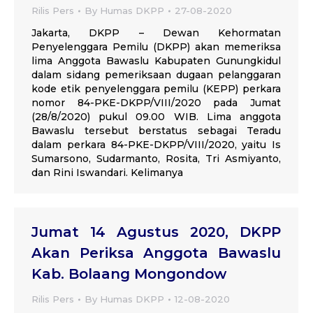
Rilis Pers
By
Humas DKPP
27-08-2020
Jakarta, DKPP – Dewan Kehormatan
Penyelenggara Pemilu (DKPP) akan memeriksa
lima Anggota Bawaslu Kabupaten Gunungkidul
dalam sidang pemeriksaan dugaan pelanggaran
kode etik penyelenggara pemilu (KEPP) perkara
nomor 84-PKE-DKPP/VIII/2020 pada Jumat
(28/8/2020) pukul 09.00 WIB. Lima anggota
Bawaslu tersebut berstatus sebagai Teradu
dalam perkara 84-PKE-DKPP/VIII/2020, yaitu Is
Sumarsono, Sudarmanto, Rosita, Tri Asmiyanto,
dan Rini Iswandari. Kelimanya
Jumat 14 Agustus 2020, DKPP
Akan Periksa Anggota Bawaslu
Kab. Bolaang Mongondow
Rilis Pers
By
Humas DKPP
12-08-2020