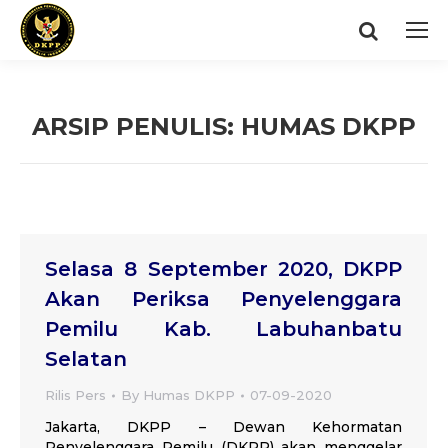
Search:
ARSIP PENULIS:
HUMAS DKPP
You are here:
Selasa 8 September 2020, DKPP
Akan Periksa Penyelenggara
Pemilu Kab. Labuhanbatu
Selatan
Rilis Pers
By
Humas DKPP
07-09-2020
Jakarta, DKPP – Dewan Kehormatan
Penyelenggara Pemilu (DKPP) akan menggelar