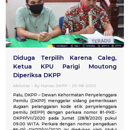
Diduga Terpilih Karena Caleg,
Ketua KPU Parigi Moutong
Diperiksa DKPP
Aktivitas
By
Humas DKPP
29-08-2020
Palu, DKPP – Dewan Kehormatan Penyelenggara
Pemilu (DKPP) menggelar sidang pemeriksaan
dugaan pelanggaran kode etik penyelenggara
pemilu (KEPP) dengan perkara nomor 81-PKE-
DKPP/VII/2020 pada Jumat (28/8/2020) pukul
09.00 WITA. Perkara dengan nomor pengaduan
86-P/L-DKPP/VII/2020 ini diadukan oleh Abdul