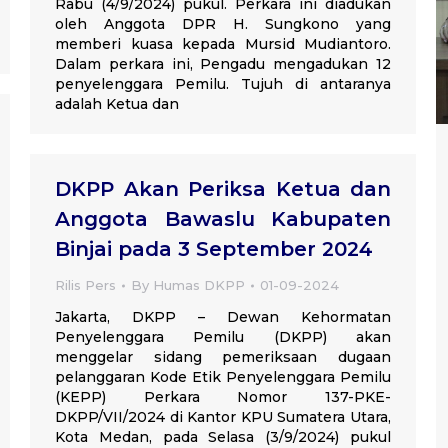
Rabu (4/9/2024) pukul. Perkara ini diadukan
oleh Anggota DPR H. Sungkono yang
memberi kuasa kepada Mursid Mudiantoro.
Dalam perkara ini, Pengadu mengadukan 12
penyelenggara Pemilu. Tujuh di antaranya
adalah Ketua dan
DKPP Akan Periksa Ketua dan
Anggota Bawaslu Kabupaten
Binjai pada 3 September 2024
Rilis Pers
By
Humas DKPP
01-09-2024
Jakarta, DKPP – Dewan Kehormatan
Penyelenggara Pemilu (DKPP) akan
menggelar sidang pemeriksaan dugaan
pelanggaran Kode Etik Penyelenggara Pemilu
(KEPP) Perkara Nomor 137-PKE-
DKPP/VII/2024 di Kantor KPU Sumatera Utara,
Kota Medan, pada Selasa (3/9/2024) pukul