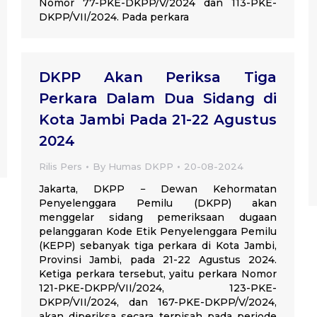
Nomor 77-PKE-DKPP/V/2024 dan 113-PKE-
DKPP/VII/2024. Pada perkara
DKPP Akan Periksa Tiga
Perkara Dalam Dua Sidang di
Kota Jambi Pada 21-22 Agustus
2024
Rilis Pers
By
Humas DKPP
20-08-2024
Jakarta, DKPP − Dewan Kehormatan
Penyelenggara Pemilu (DKPP) akan
menggelar sidang pemeriksaan dugaan
pelanggaran Kode Etik Penyelenggara Pemilu
(KEPP) sebanyak tiga perkara di Kota Jambi,
Provinsi Jambi, pada 21-22 Agustus 2024.
Ketiga perkara tersebut, yaitu perkara Nomor
121-PKE-DKPP/VII/2024, 123-PKE-
DKPP/VII/2024, dan 167-PKE-DKPP/V/2024,
akan diperiksa secara terpisah pada periode