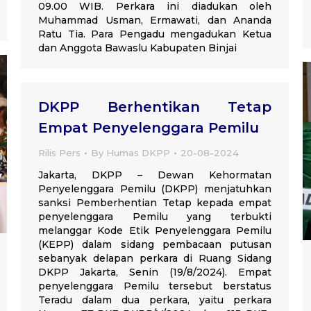
09.00 WIB. Perkara ini diadukan oleh
Muhammad Usman, Ermawati, dan Ananda
Ratu Tia. Para Pengadu mengadukan Ketua
dan Anggota Bawaslu Kabupaten Binjai
DKPP Berhentikan Tetap
Empat Penyelenggara Pemilu
Rilis Pers
By
Humas DKPP
20-08-2024
Jakarta, DKPP – Dewan Kehormatan
Penyelenggara Pemilu (DKPP) menjatuhkan
sanksi Pemberhentian Tetap kepada empat
penyelenggara Pemilu yang terbukti
melanggar Kode Etik Penyelenggara Pemilu
(KEPP) dalam sidang pembacaan putusan
sebanyak delapan perkara di Ruang Sidang
DKPP Jakarta, Senin (19/8/2024). Empat
penyelenggara Pemilu tersebut berstatus
Teradu dalam dua perkara, yaitu perkara