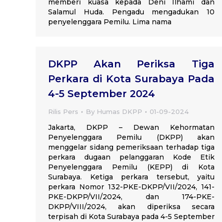
memberi kuasa kepada Deni Ilhami dan
Salamul Huda. Pengadu mengadukan 10
penyelenggara Pemilu. Lima nama
DKPP Akan Periksa Tiga
Perkara di Kota Surabaya Pada
4-5 September 2024
Rilis Pers
By
Humas DKPP
01-09-2024
Jakarta, DKPP – Dewan Kehormatan
Penyelenggara Pemilu (DKPP) akan
menggelar sidang pemeriksaan terhadap tiga
perkara dugaan pelanggaran Kode Etik
Penyelenggara Pemilu (KEPP) di Kota
Surabaya. Ketiga perkara tersebut, yaitu
perkara Nomor 132-PKE-DKPP/VII/2024, 141-
PKE-DKPP/VII/2024, dan 174-PKE-
DKPP/VIII/2024, akan diperiksa secara
terpisah di Kota Surabaya pada 4-5 September