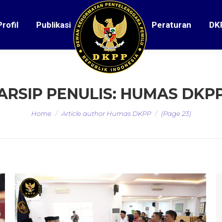
Profil
Publikasi
Peraturan
DK
ARSIP PENULIS:
HUMAS DKP
You are here:
Home
Article author Humas DKPP
(Page 23)