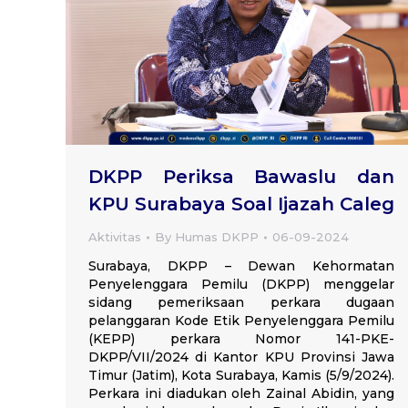
DKPP Periksa Bawaslu dan
KPU Surabaya Soal Ijazah Caleg
Aktivitas
By
Humas DKPP
06-09-2024
Surabaya, DKPP – Dewan Kehormatan
Penyelenggara Pemilu (DKPP) menggelar
sidang pemeriksaan perkara dugaan
pelanggaran Kode Etik Penyelenggara Pemilu
(KEPP) perkara Nomor 141-PKE-
DKPP/VII/2024 di Kantor KPU Provinsi Jawa
Timur (Jatim), Kota Surabaya, Kamis (5/9/2024).
Perkara ini diadukan oleh Zainal Abidin, yang