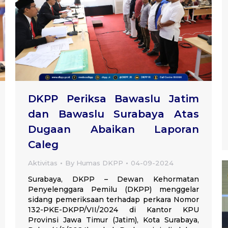
DKPP Periksa Bawaslu Jatim
dan Bawaslu Surabaya Atas
Dugaan Abaikan Laporan
Caleg
Aktivitas
By
Humas DKPP
04-09-2024
Surabaya, DKPP – Dewan Kehormatan
Penyelenggara Pemilu (DKPP) menggelar
sidang pemeriksaan terhadap perkara Nomor
132-PKE-DKPP/VII/2024 di Kantor KPU
Provinsi Jawa Timur (Jatim), Kota Surabaya,