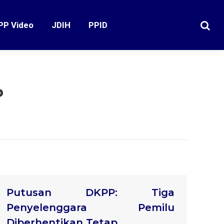
PP Video
JDIH
PPID
Search
P
Putusan DKPP: Tiga
Penyelenggara Pemilu
Diberhentikan Tetap