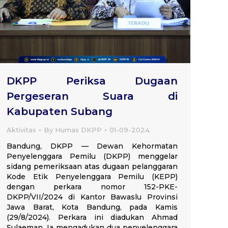
DKPP Periksa Dugaan
Pergeseran Suara di
Kabupaten Subang
Aktivitas
By
Humas DKPP
01-09-2024
Bandung, DKPP — Dewan Kehormatan
Penyelenggara Pemilu (DKPP) menggelar
sidang pemeriksaan atas dugaan pelanggaran
Kode Etik Penyelenggara Pemilu (KEPP)
dengan perkara nomor 152-PKE-
DKPP/VII/2024 di Kantor Bawaslu Provinsi
Jawa Barat, Kota Bandung, pada Kamis
(29/8/2024). Perkara ini diadukan Ahmad
Sulaeman. Ia mengadukan dua penyelenggara