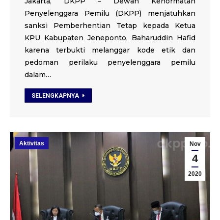
Jakarta, DKPP – Dewan Kehormatan
Penyelenggara Pemilu (DKPP) menjatuhkan
sanksi Pemberhentian Tetap kepada Ketua
KPU Kabupaten Jeneponto, Baharuddin Hafid
karena terbukti melanggar kode etik dan
pedoman perilaku penyelenggara pemilu
dalam…
SELENGKAPNYA
Aktivitas
Nov
4
2020