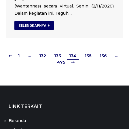
(Wantannas) secara virtual, Senin (2/11/2020).
Dalam kegiatan ini, Teguh…
SELENGKAPNYA
1
…
132
133
134
135
136
…
475
LINK TERKAIT
Beranda