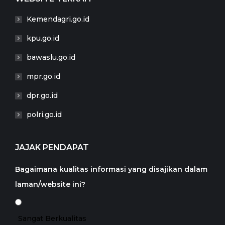
Kemendagri.go.id
kpu.go.id
bawaslu.go.id
mpr.go.id
dpr.go.id
polri.go.id
JAJAK PENDAPAT
Bagaimana kualitas informasi yang disajikan dalam
laman/website ini?
Sangat Berkualitas