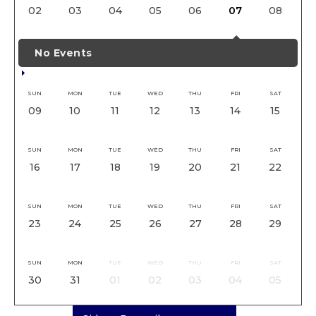
02
03
04
05
06
07
08
No Events
SUN
MON
TUE
WED
THU
FRI
SAT
09
10
11
12
13
14
15
SUN
MON
TUE
WED
THU
FRI
SAT
16
17
18
19
20
21
22
SUN
MON
TUE
WED
THU
FRI
SAT
23
24
25
26
27
28
29
SUN
MON
TUE
WED
THU
FRI
SAT
30
31
01
02
03
04
05