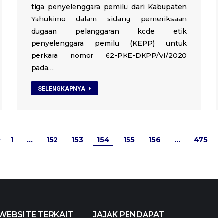
tiga penyelenggara pemilu dari Kabupaten
Yahukimo dalam sidang pemeriksaan
dugaan pelanggaran kode etik
penyelenggara pemilu (KEPP) untuk
perkara nomor 62-PKE-DKPP/VI/2020
pada…
SELENGKAPNYA
1
…
152
153
154
155
156
…
475
WEBSITE TERKAIT
JAJAK PENDAPAT