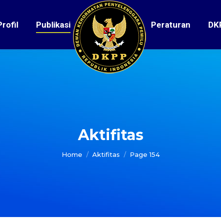
Profil
Publikasi
Peraturan
DK
Aktifitas
You are here:
Home
Aktifitas
Page 154