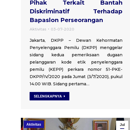
Pihak Terkait Bantah
Diskriminatif Terhadap
Bapaslon Perseorangan
Aktivitas
03-07-2020
Jakarta, DKPP – Dewan Kehormatan
Penyelenggara Pemilu (DKPP) menggelar
sidang kedua pemeriksaan dugaan
pelanggaran kode etik penyelenggara
pemilu (KEPP) perkara nomor 51-PKE-
DKPP/IV/2020 pada Jumat (3/7/2020), pukul
14.00 WIB. Sidang pertama…
SELENGKAPNYA
Aktivitas
Jul