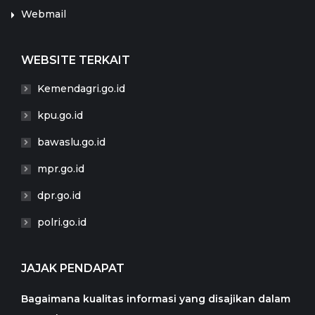
Webmail
WEBSITE TERKAIT
Kemendagri.go.id
kpu.go.id
bawaslu.go.id
mpr.go.id
dpr.go.id
polri.go.id
JAJAK PENDAPAT
Bagaimana kualitas informasi yang disajikan dalam