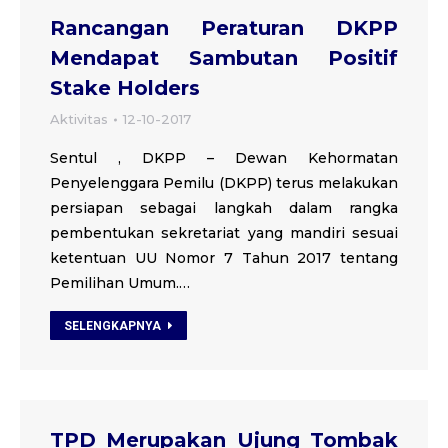
Rancangan Peraturan DKPP
Mendapat Sambutan Positif
Stake Holders
Aktivitas
12-10-2017
Sentul , DKPP – Dewan Kehormatan
Penyelenggara Pemilu (DKPP) terus melakukan
persiapan sebagai langkah dalam rangka
pembentukan sekretariat yang mandiri sesuai
ketentuan UU Nomor 7 Tahun 2017 tentang
Pemilihan Umum.…
SELENGKAPNYA
TPD Merupakan Ujung Tombak