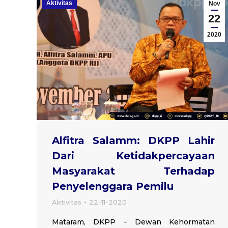
Aktivitas
Nov
22
2020
Alfitra Salamm: DKPP Lahir
Dari Ketidakpercayaan
Masyarakat Terhadap
Penyelenggara Pemilu
Aktivitas
22-11-2020
Mataram, DKPP − Dewan Kehormatan