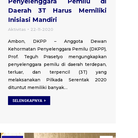
Penyelenggara Pemilu di
Daerah 3T Harus Memiliki
Inisiasi Mandiri
Aktivitas
22-11-2020
Ambon, DKPP – Anggota Dewan
Kehormatan Penyelenggara Pemilu (DKPP),
Prof. Teguh Prasetyo mengungkapkan
penyelenggara pemilu di daerah terdepan,
terluar, dan terpencil (3T) yang
melaksanakan Pilkada Serentak 2020
dituntut memiliki banyak…
SELENGKAPNYA