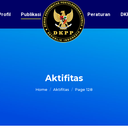
Profil
Publikasi
Peraturan
DK
Aktifitas
You are here:
Home
Aktifitas
Page 128