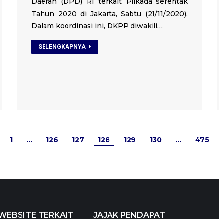
Daerah (DPD) RI terkait Pilkada serentak
Tahun 2020 di Jakarta, Sabtu (21/11/2020).
Dalam koordinasi ini, DKPP diwakili…
SELENGKAPNYA
1
…
126
127
128
129
130
…
475
WEBSITE TERKAIT
JAJAK PENDAPAT