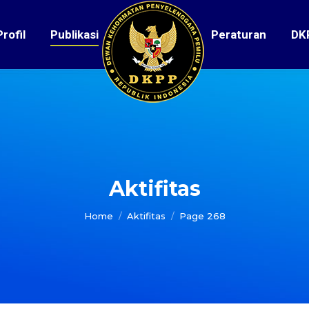
Profil
Publikasi
Peraturan
DK
Aktifitas
You are here:
Home
Aktifitas
Page 268