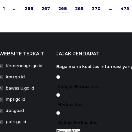
1
…
266
267
268
269
270
…
475
WEBSITE TERKAIT
JAJAK PENDAPAT
Kemendagri.go.id
Bagaimana kualitas informasi yang
kpu.go.id
Sangat Berkualitas
bawaslu.go.id
mpr.go.id
Berkualitas
dpr.go.id
polri.go.id
Cukup Berkualitas
Results
Vote