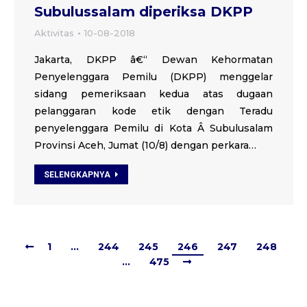
Subulussalam diperiksa DKPP
Aktivitas
10-08-2018
Jakarta, DKPP â€“ Dewan Kehormatan
Penyelenggara Pemilu (DKPP) menggelar
sidang pemeriksaan kedua atas dugaan
pelanggaran kode etik dengan Teradu
penyelenggara Pemilu di Kota Â Subulusalam
Provinsi Aceh, Jumat (10/8) dengan perkara…
SELENGKAPNYA
1
…
244
245
246
247
248
…
475