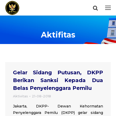
Search:
Aktifitas
You are here:
Gelar Sidang Putusan, DKPP
Berikan Sanksi Kepada Dua
Belas Penyelenggara Pemilu
Aktivitas
21-08-2018
Jakarta, DKPP- Dewan Kehormatan
Penyelenggara Pemilu (DKPP) gelar sidang