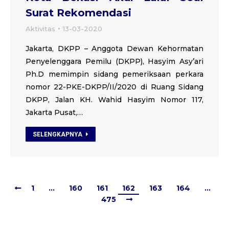
Surat Rekomendasi
Aktivitas
13-03-2020
Jakarta, DKPP – Anggota Dewan Kehormatan
Penyelenggara Pemilu (DKPP), Hasyim Asy’ari
Ph.D memimpin sidang pemeriksaan perkara
nomor 22-PKE-DKPP/II/2020 di Ruang Sidang
DKPP, Jalan KH. Wahid Hasyim Nomor 117,
Jakarta Pusat,…
SELENGKAPNYA
1
…
160
161
162
163
164
…
475