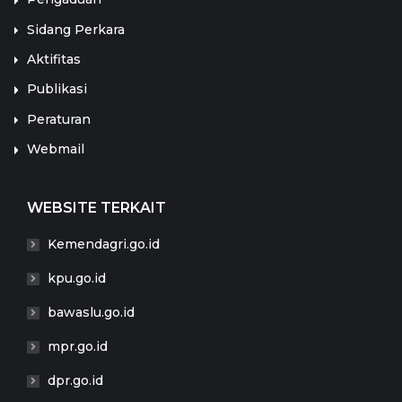
Sidang Perkara
Aktifitas
Publikasi
Peraturan
Webmail
WEBSITE TERKAIT
Kemendagri.go.id
kpu.go.id
bawaslu.go.id
mpr.go.id
dpr.go.id