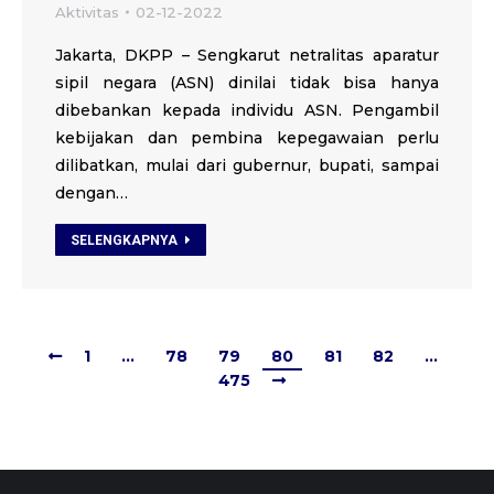
Aktivitas
02-12-2022
Jakarta, DKPP – Sengkarut netralitas aparatur
sipil negara (ASN) dinilai tidak bisa hanya
dibebankan kepada individu ASN. Pengambil
kebijakan dan pembina kepegawaian perlu
dilibatkan, mulai dari gubernur, bupati, sampai
dengan…
SELENGKAPNYA
1
…
78
79
80
81
82
…
475