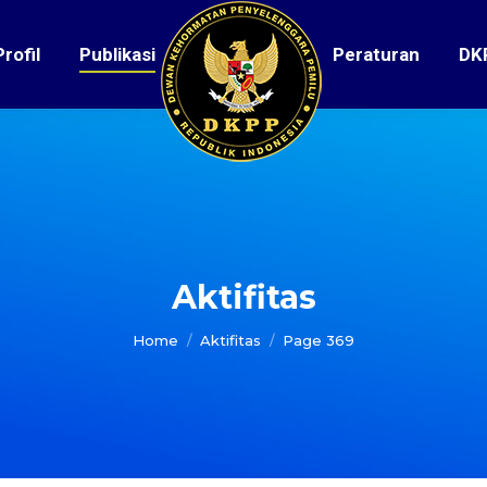
Profil
Publikasi
Peraturan
DK
Aktifitas
You are here:
Home
Aktifitas
Page 369