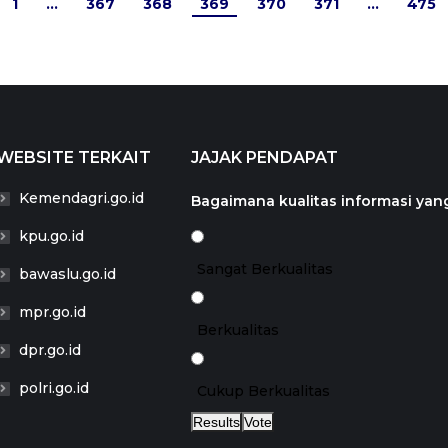
1
…
367
368
369
370
371
…
475
WEBSITE TERKAIT
JAJAK PENDAPAT
Kemendagri.go.id
Bagaimana kualitas informasi yang
kpu.go.id
Sangat Berkualitas
bawaslu.go.id
mpr.go.id
Berkualitas
dpr.go.id
polri.go.id
Cukup Berkualitas
Results
Vote