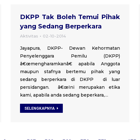
DKPP Tak Boleh Temui Pihak
yang Sedang Berperkara
Aktivitas
02-10-2014
Jayapura, DKPP- Dewan Kehormatan
Penyelenggara Pemilu (DKPP)
â€œmengharamkanâ€ apabila Anggota
maupun stafnya bertemu pihak yang
sedang berperkara di DKPP di luar
persidangan. â€œIni merupakan etika
kami, apabila anda sedang beperkara,…
SELENGKAPNYA