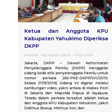
Ketua dan Anggota KPU
Kabupaten Yahukimo Diperiksa
DKPP
Aktivitas
By
Humas DKPP
17-09-2019
Jakarta, DKPP – Dewan Kehormatan
Penyelenggara Pemilu (DKPP) menggelar
sidang kode etik penyelenggata Pemilu untuk
nomor perkara 265-PKE-DKPP/VIII/2019,
Selasa (17/9/2019). Sidang ini digelar melalui
sambungan video, yakni antara di Mabes Polri
di Jakarta dan Mapolda Papua di Jayapura.
Teradu dalam perkara tersebut adalah Ketua
dan Anggota KPU Kabupaten Yahukimo, yakni
Didimus Busup, Melinus Soo, dan