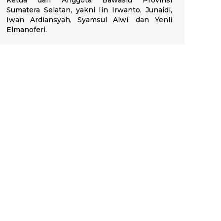
Ketua dan Anggota Bawaslu Provinsi
Sumatera Selatan, yakni Iin Irwanto, Junaidi,
Iwan Ardiansyah, Syamsul Alwi, dan Yenli
Elmanoferi.