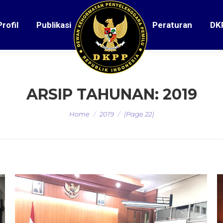
Profil
Publikasi
Peraturan
DK
ARSIP TAHUNAN:
2019
You are here:
Home
2019
(Page 22)