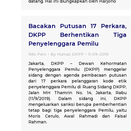
datang. Hal ini diungkapkan oleh Harjono
Bacakan Putusan 17 Perkara,
DKPP Berhentikan Tiga
Penyelenggara Pemilu
Rilis Pers
By
Humas DKPP
11-09-2019
Jakarta, DKPP – Dewan Kehormatan
Penyelenggara Pemilu (DKPP) menggelar
sidang dengan agenda pembacaan putusan
dari 17 perkara pelanggaran kode etik
penyelenggara Pemilu di Ruang Sidang DKPP,
Jalan MH Thamrin No. 14, Jakarta, Rabu
(11/9/2019). Dalam sidang ini, DKPP
mengeluarkan sanksi berupa pemberhentian
tetap bagi tiga penyelenggara Pemilu, yaitu
Moris Cerulo, Awal Rahmadi dan Faisal
Rahman.