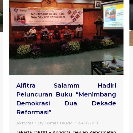
Alfitra Salamm Hadiri
Peluncuran Buku “Menimbang
Demokrasi Dua Dekade
Reformasi”
Aktivitas
By
Humas DKPP
12-09-2019
Jakarta, DKPP – Anggota Dewan Kehormatan