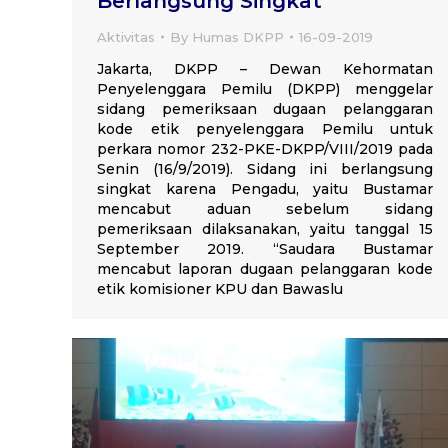
Berlangsung Singkat
Aktivitas
By
Humas DKPP
16-09-2019
Jakarta, DKPP – Dewan Kehormatan
Penyelenggara Pemilu (DKPP) menggelar
sidang pemeriksaan dugaan pelanggaran
kode etik penyelenggara Pemilu untuk
perkara nomor 232-PKE-DKPP/VIII/2019 pada
Senin (16/9/2019). Sidang ini berlangsung
singkat karena Pengadu, yaitu Bustamar
mencabut aduan sebelum sidang
pemeriksaan dilaksanakan, yaitu tanggal 15
September 2019. “Saudara Bustamar
mencabut laporan dugaan pelanggaran kode
etik komisioner KPU dan Bawaslu