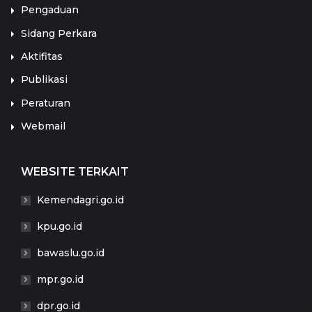
Pengaduan
Sidang Perkara
Aktifitas
Publikasi
Peraturan
Webmail
WEBSITE TERKAIT
Kemendagri.go.id
kpu.go.id
bawaslu.go.id
mpr.go.id
dpr.go.id