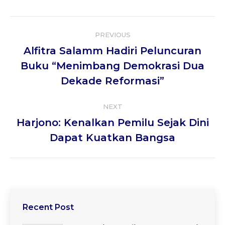
Twitter
WhatsApp
Facebook
Google+
LinkedIn
Post
PREVIOUS
navigation
Alfitra Salamm Hadiri Peluncuran
Previous
Buku “Menimbang Demokrasi Dua
post:
Dekade Reformasi”
NEXT
Harjono: Kenalkan Pemilu Sejak Dini
Next
Dapat Kuatkan Bangsa
post:
Recent Post