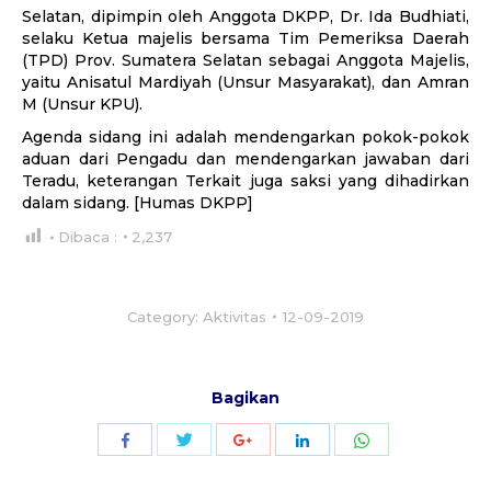
Selatan, dipimpin oleh Anggota DKPP, Dr. Ida Budhiati,
selaku Ketua majelis bersama Tim Pemeriksa Daerah
(TPD) Prov. Sumatera Selatan sebagai Anggota Majelis,
yaitu Anisatul Mardiyah (Unsur Masyarakat), dan Amran
M (Unsur KPU).
Agenda sidang ini adalah mendengarkan pokok-pokok
aduan dari Pengadu dan mendengarkan jawaban dari
Teradu, keterangan Terkait juga saksi yang dihadirkan
dalam sidang. [Humas DKPP]
Dibaca :
2,237
Category:
Aktivitas
12-09-2019
Bagikan
Share
Share
Share
Share
Share
with
with
with
with
with