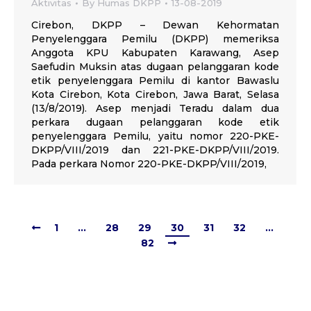
Aktivitas
By
Humas DKPP
13-08-2019
Cirebon, DKPP – Dewan Kehormatan
Penyelenggara Pemilu (DKPP) memeriksa
Anggota KPU Kabupaten Karawang, Asep
Saefudin Muksin atas dugaan pelanggaran kode
etik penyelenggara Pemilu di kantor Bawaslu
Kota Cirebon, Kota Cirebon, Jawa Barat, Selasa
(13/8/2019). Asep menjadi Teradu dalam dua
perkara dugaan pelanggaran kode etik
penyelenggara Pemilu, yaitu nomor 220-PKE-
DKPP/VIII/2019 dan 221-PKE-DKPP/VIII/2019.
Pada perkara Nomor 220-PKE-DKPP/VIII/2019,
1
…
28
29
30
31
32
…
82