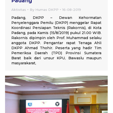
Padang
Aktivitas
By
Humas DKPP
16-08-2019
Padang, DKPP – Dewan Kehormatan
Penyelenggara Pemilu (DKPP) menggelar Rapat
Koordinasi Persiapan Teknis (Rakornis), di Kota
Padang, pada Kamis (15/8/2019) pukul 21.00 WIB.
Rakornis dipimpin oleh Prof. Muhammad selaku
anggota DKPP. Pengantar rapat Tenaga Ahli
DKPP Ahmad Thohir. Peserta yang hadir Tim
Pemeriksa Daerah (TPD) Provinsi Sumatera
Barat baik dari unsur KPU, Bawaslu maupun
masyarakarat,