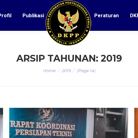
Profil
Publikasi
Peraturan
DK
ARSIP TAHUNAN:
2019
You are here:
Home
2019
(Page 14)