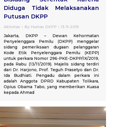
Diduga Tidak Melaksanakan
Putusan DKPP
Aktivitas
By
Humas DKPP
13-11-2019
Jakarta, DKPP – Dewan Kehormatan
Penyelenggara Pemilu (DKPP) menggelar
sidang pemeriksaan dugaan pelanggaran
Kode Etik Penyelenggara Pemilu (KEPP)
untuk perkara Nomor 296-PKE-DKPP/IX/2019,
pada Rabu (13/11/2019). Majelis sidang terdiri
dari Dr. Harjono, Prof. Teguh Prasetyo dan Dr.
Ida Budhiati. Pengadu dalam perkara ini
adalah Anggota DPRD Kabupaten Tolikara,
Opius Obama Tabo, yang memberikan Kuasa
kepada Ahmad