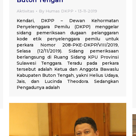
Buton Tengah
Aktivitas
By
Humas DKPP
13-11-2019
Kendari, DKPP – Dewan Kehormatan
Penyelenggara Pemilu (DKPP) menggelar
sidang pemeriksaan dugaan pelanggaran
kode etik penyelenggara pemilu untuk
perkara Nomor 208-PKE-DKPP/VIII/2019,
Selasa (12/11/2019). Sidang pemeriksaan
berlangsung di Ruang Sidang KPU Provinsi
Sulawesi Tenggara. Teradu pada perkara
tersebut adalah Ketua dan Anggota Bawaslu
Kabupaten Buton Tengah, yakni Helius Udaya,
Jais, dan Lucinda Theodora. Sedangkan
Pengadunya adalah