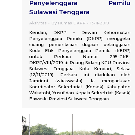
Penyelenggara Pemilu
Sulawesi Tenggara
Aktivitas
By
Humas DKPP
13-11-2019
Kendari, DKPP – Dewan Kehormatan
Penyelenggara Pemilu (DKPP) menggelar
sidang pemeriksaan dugaan pelanggaran
Kode Etik Penyelenggara Pemilu (KEPP)
untuk Perkara Nomor 295-PKE-
DKPP/VIII/2019 di Ruang Sidang KPU Provinsi
Sulawesi Tenggara, Kota Kendari, Selasa
(12/11/2019). Perkara ini diadukan oleh
Jamrioni (wiraswasta). Ia mengadukan
Koordinator Sekretariat (Korsek) Kabupaten
Wakatobi, Yusuf dan Kepala Sekretriat (Kasek)
Bawaslu Provinsi Sulawesi Tenggara