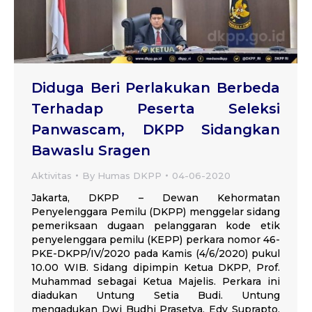
Diduga Beri Perlakukan Berbeda
Terhadap Peserta Seleksi
Panwascam, DKPP Sidangkan
Bawaslu Sragen
Aktivitas
By
Humas DKPP
04-06-2020
Jakarta, DKPP – Dewan Kehormatan
Penyelenggara Pemilu (DKPP) menggelar sidang
pemeriksaan dugaan pelanggaran kode etik
penyelenggara pemilu (KEPP) perkara nomor 46-
PKE-DKPP/IV/2020 pada Kamis (4/6/2020) pukul
10.00 WIB. Sidang dipimpin Ketua DKPP, Prof.
Muhammad sebagai Ketua Majelis. Perkara ini
diadukan Untung Setia Budi. Untung
mengadukan Dwi Budhi Prasetya, Edy Suprapto,