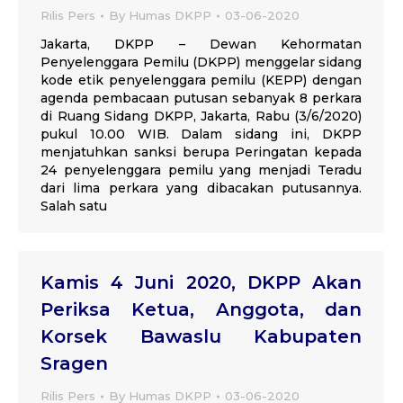
Rilis Pers
By
Humas DKPP
03-06-2020
Jakarta, DKPP – Dewan Kehormatan
Penyelenggara Pemilu (DKPP) menggelar sidang
kode etik penyelenggara pemilu (KEPP) dengan
agenda pembacaan putusan sebanyak 8 perkara
di Ruang Sidang DKPP, Jakarta, Rabu (3/6/2020)
pukul 10.00 WIB. Dalam sidang ini, DKPP
menjatuhkan sanksi berupa Peringatan kepada
24 penyelenggara pemilu yang menjadi Teradu
dari lima perkara yang dibacakan putusannya.
Salah satu
Kamis 4 Juni 2020, DKPP Akan
Periksa Ketua, Anggota, dan
Korsek Bawaslu Kabupaten
Sragen
Rilis Pers
By
Humas DKPP
03-06-2020